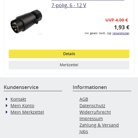
7-polig, 6 - 12 V
UVP 4,09 €
1,93 €
inkl. gesetzl. MwSt., zzgl.
Versandkosten
Details
Merkzettel
Kundenservice
Informationen
Kontakt
AGB
Mein Konto
Datenschutz
Mein Merkzettel
Widerrufsrecht
Impressum
Zahlung & Versand
Jobs