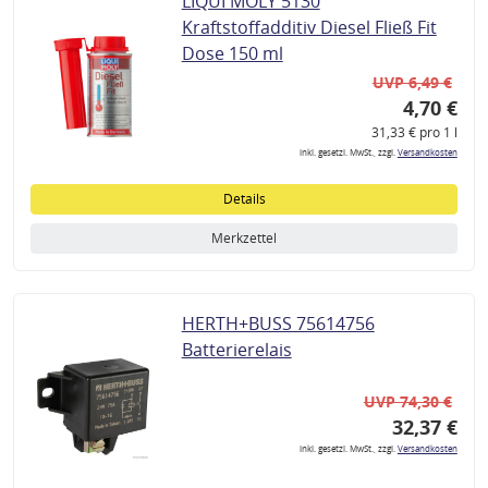
LIQUI MOLY 5130
Kraftstoffadditiv Diesel Fließ Fit
Dose 150 ml
UVP 6,49 €
4,70 €
31,33 € pro 1 l
inkl. gesetzl. MwSt., zzgl.
Versandkosten
Details
Merkzettel
HERTH+BUSS 75614756
Batterierelais
UVP 74,30 €
32,37 €
inkl. gesetzl. MwSt., zzgl.
Versandkosten