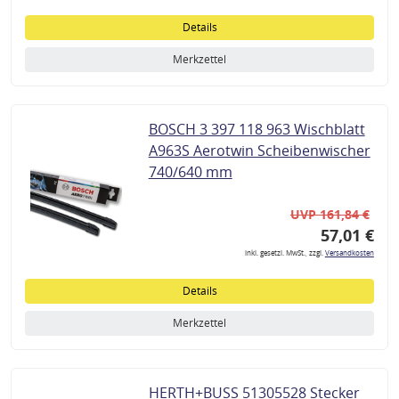
Details
Merkzettel
BOSCH 3 397 118 963 Wischblatt
A963S Aerotwin Scheibenwischer
740/640 mm
UVP 161,84 €
57,01 €
inkl. gesetzl. MwSt., zzgl.
Versandkosten
Details
Merkzettel
HERTH+BUSS 51305528 Stecker