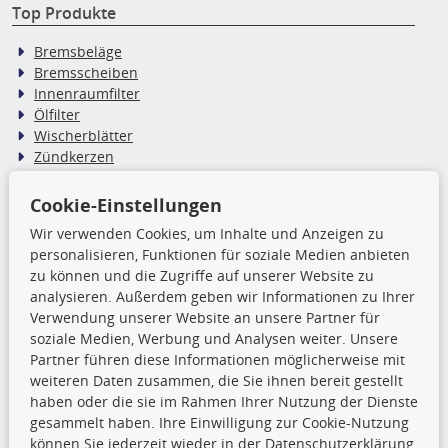
Top Produkte
Bremsbeläge
Bremsscheiben
Innenraumfilter
Ölfilter
Wischerblätter
Zündkerzen
Cookie-Einstellungen
TecDoc Inside
Wir verwenden Cookies, um Inhalte und Anzeigen zu
Die hier angezeigten Daten,
personalisieren, Funktionen für soziale Medien anbieten
insbesondere die gesamte Datenbank,
zu können und die Zugriffe auf unserer Website zu
dürfen nicht kopiert werden. Es ist zu
analysieren. Außerdem geben wir Informationen zu Ihrer
unterlassen, die Daten oder die gesamte Datenbank ohne
Verwendung unserer Website an unsere Partner für
vorherige Zustimmung TecDocs zu vervielfältigen, zu
soziale Medien, Werbung und Analysen weiter. Unsere
verbreiten und/oder diese Handlungen durch Dritte ausführen
Partner führen diese Informationen möglicherweise mit
zu lassen. Ein Zuwiderhandeln stellt eine
weiteren Daten zusammen, die Sie ihnen bereit gestellt
Urheberrechtsverletzung dar und wird verfolgt.
haben oder die sie im Rahmen Ihrer Nutzung der Dienste
gesammelt haben. Ihre Einwilligung zur Cookie-Nutzung
können Sie jederzeit wieder in der Datenschutzerklärung