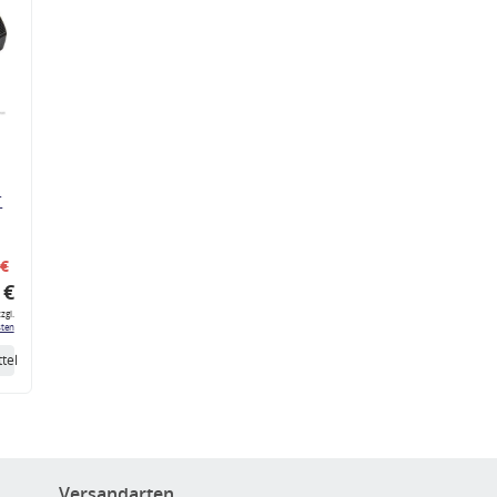
r
 €
 €
zgl.
ten
tel
Versandarten