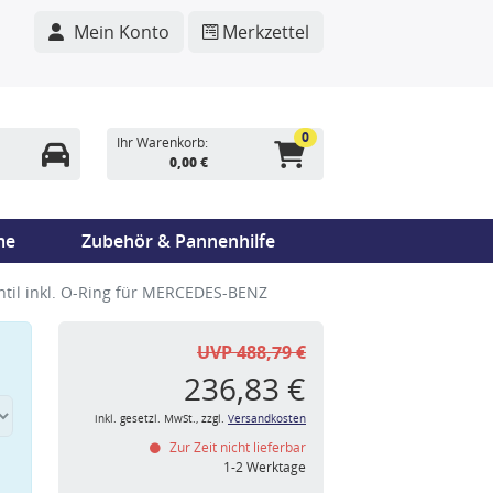
Mein Konto
Merkzettel
0
Ihr Warenkorb:
0,00 €
me
Zubehör & Pannenhilfe
til inkl. O-Ring für MERCEDES-BENZ
UVP 488,79 €
236,83 €
inkl. gesetzl. MwSt., zzgl.
Versandkosten
Zur Zeit nicht lieferbar
n
1-2 Werktage