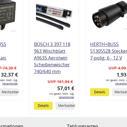
USS
BOSCH 3 397 118
HERTH+BUSS
963 Wischblatt
51305528 Stecke
lais
A963S Aerotwin
7-polig, 6 - 12 V
Scheibenwischer
 74,30 €
UVP 4,09
740/640 mm
32,37 €
1,93
esetzl. MwSt., zzgl.
inkl. gesetzl. MwSt., z
UVP 161,84 €
Versandkosten
Versandkos
57,01 €
Merkzettel
Details
Merkzet
inkl. gesetzl. MwSt., zzgl.
Versandkosten
Details
Merkzettel
ormationen
Zahlungsarten