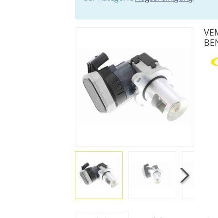
VEM
BE