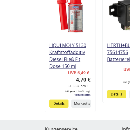
LIQUI MOLY 5130
HERTH+B
Kraftstoffadditiv
75614756
Diesel Fließ Fit
Batteriere
Dose 150 ml
UVP
UVP 6,49 €
4,70 €
inkl. g
31,33 € pro 1 l
inkl. gesetzl. MwSt., zzgl.
Details
Versandkosten
Details
Merkzettel
Kundenservice
Inf