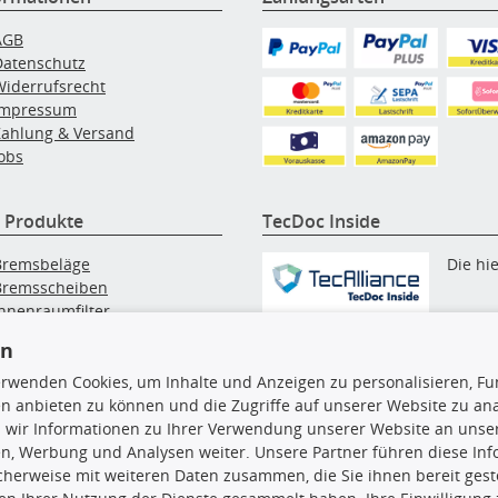
AGB
Datenschutz
Widerrufsrecht
Impressum
Zahlung & Versand
obs
 Produkte
TecDoc Inside
Bremsbeläge
Die hi
Bremsscheiben
Innenraumfilter
angezeigten Daten, insbesonde
lfilter
die gesamte Datenbank, dürfen
en
Wischerblätter
nicht kopiert werden. Es ist zu
Zündkerzen
erwenden Cookies, um Inhalte und Anzeigen zu personalisieren, Fun
unterlassen, die Daten oder die
n anbieten zu können und die Zugriffe auf unserer Website zu an
gesamte Datenbank ohne vorhe
 wir Informationen zu Ihrer Verwendung unserer Website an unsere
Zustimmung TecDocs zu
n, Werbung und Analysen weiter. Unsere Partner führen diese In
vervielfältigen, zu verbreiten
cherweise mit weiteren Daten zusammen, die Sie ihnen bereit geste
und/oder diese Handlungen du