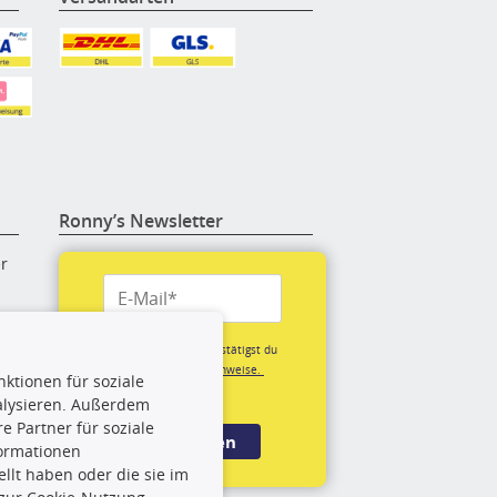
Ronny’s Newsletter
er
re
Mit der Anmeldung bestätigst du
unsere
Datenschutzhinweise.
ktionen für soziale
(*Pflichtfeld)
alysieren. Außerdem
rige
 Partner für soziale
Anmelden
formationen
llt haben oder die sie im
rch