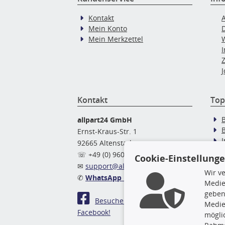
Kontakt
Mein Konto
Mein Merkzettel
J
Kontakt
Top
allpart24 GmbH
Ernst-Kraus-Str. 1
92665 Altenstadt
Ö
☏ +49 (0) 9602 / 9 42 49 46
Cookie-Einstellung
✉
support@allpart24.de
Wir v
✆
WhatsApp Nachricht
Medie
geben
Besuchen Sie uns auf
Medie
Facebook!
mögli