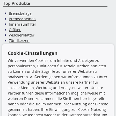
Top Produkte
Bremsbeläge
Bremsscheiben
Innenraumfilter
Ölfilter
Wischerblätter
Zündkerzen
Cookie-Einstellungen
TecDoc Inside
Wir verwenden Cookies, um Inhalte und Anzeigen zu
Die hier angezeigten Daten,
personalisieren, Funktionen für soziale Medien anbieten
insbesondere die gesamte Datenbank,
zu können und die Zugriffe auf unserer Website zu
dürfen nicht kopiert werden. Es ist zu
analysieren. Außerdem geben wir Informationen zu Ihrer
unterlassen, die Daten oder die gesamte Datenbank ohne
Verwendung unserer Website an unsere Partner für
vorherige Zustimmung TecDocs zu vervielfältigen, zu
soziale Medien, Werbung und Analysen weiter. Unsere
verbreiten und/oder diese Handlungen durch Dritte ausführen
Partner führen diese Informationen möglicherweise mit
zu lassen. Ein Zuwiderhandeln stellt eine
weiteren Daten zusammen, die Sie ihnen bereit gestellt
Urheberrechtsverletzung dar und wird verfolgt.
haben oder die sie im Rahmen Ihrer Nutzung der Dienste
gesammelt haben. Ihre Einwilligung zur Cookie-Nutzung
können Sie jederzeit wieder in der Datenschutzerklärung