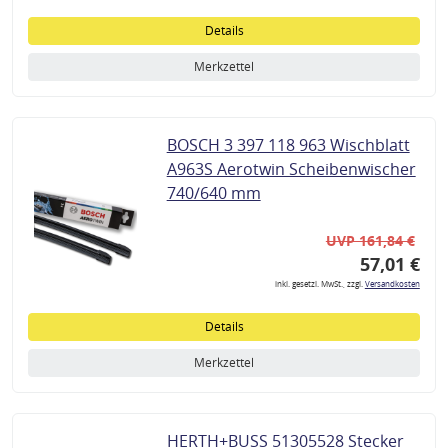
Details
Merkzettel
BOSCH 3 397 118 963 Wischblatt
A963S Aerotwin Scheibenwischer
740/640 mm
UVP 161,84 €
57,01 €
inkl. gesetzl. MwSt., zzgl.
Versandkosten
Details
Merkzettel
HERTH+BUSS 51305528 Stecker