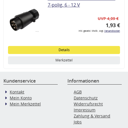
7-polig, 6 - 12 V
UVP 4,09 €
1,93 €
inkl. gesetzl. MwSt., zzgl.
Versandkosten
Details
Merkzettel
Kundenservice
Informationen
Kontakt
AGB
Mein Konto
Datenschutz
Mein Merkzettel
Widerrufsrecht
Impressum
Zahlung & Versand
Jobs