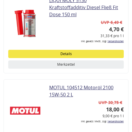
LIQUI MOLY 5130
Kraftstoffadditiv Diesel Fließ Fit
Dose 150 ml
UVP 6,49 €
4,70 €
31,33 € pro 1 l
inkl. gesetzl. MwSt., zzgl.
Versandkosten
Details
Merkzettel
MOTUL 104512 Motoröl 2100
15W-50 2 L
UVP 30,75 €
18,00 €
9,00 € pro 1 l
inkl. gesetzl. MwSt., zzgl.
Versandkosten