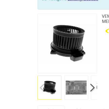
VEM
ME