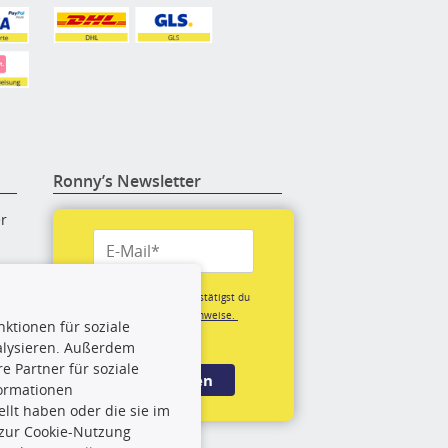
Ronny’s Newsletter
er
re
Mit der Anmeldung bestätigst du
unsere
Datenschutzhinweise.
ktionen für soziale
(*Pflichtfeld)
alysieren. Außerdem
rige
 Partner für soziale
Anmelden
formationen
llt haben oder die sie im
rch
 zur Cookie-Nutzung