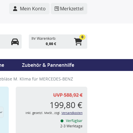
Mein Konto
Merkzettel
0
Ihr Warenkorb:
0,00 €
me
Zubehör & Pannenhilfe
bläse M. Klima für MERCEDES-BENZ
UVP 588,92 €
199,80 €
inkl. gesetzl. MwSt., zzgl.
Versandkosten
Verfügbar
n
2-3 Werktage