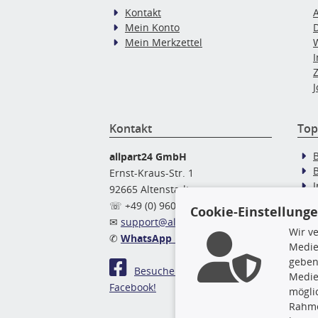
Kontakt
Mein Konto
Mein Merkzettel
J
Kontakt
Top
allpart24 GmbH
Ernst-Kraus-Str. 1
92665 Altenstadt
Ö
☏ +49 (0) 9602 / 9 42 49 46
Cookie-Einstellung
✉
support@allpart24.de
Wir v
✆
WhatsApp Nachricht
Medie
geben
Besuchen Sie uns auf
Medie
Facebook!
mögli
Rahme