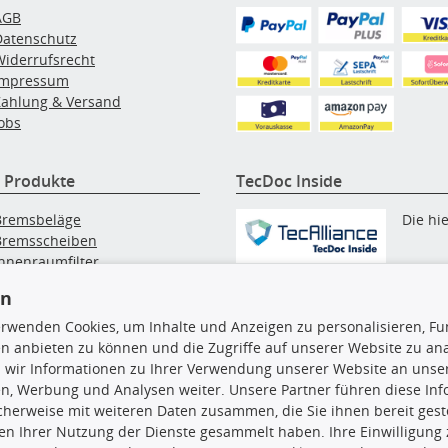
AGB
Datenschutz
Widerrufsrecht
Impressum
Zahlung & Versand
obs
 Produkte
TecDoc Inside
Bremsbeläge
Die hi
Bremsscheiben
Innenraumfilter
angezeigten Daten, insbesonde
lfilter
die gesamte Datenbank, dürfen
en
Wischerblätter
nicht kopiert werden. Es ist zu
Zündkerzen
erwenden Cookies, um Inhalte und Anzeigen zu personalisieren, Fun
unterlassen, die Daten oder die
n anbieten zu können und die Zugriffe auf unserer Website zu an
gesamte Datenbank ohne vorhe
 wir Informationen zu Ihrer Verwendung unserer Website an unsere
Zustimmung TecDocs zu
n, Werbung und Analysen weiter. Unsere Partner führen diese In
vervielfältigen, zu verbreiten
cherweise mit weiteren Daten zusammen, die Sie ihnen bereit geste
und/oder diese Handlungen du
n Ihrer Nutzung der Dienste gesammelt haben. Ihre Einwilligung
Dritte ausführen zu lassen. Ein