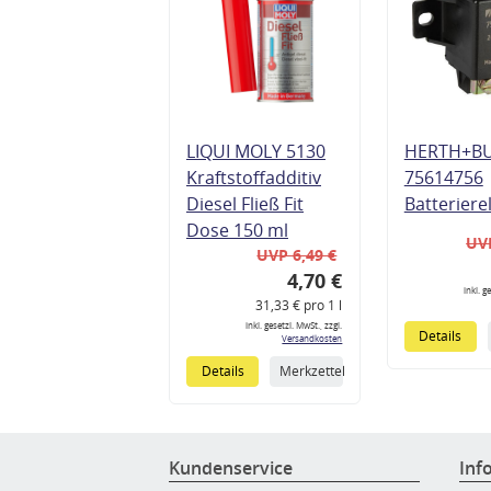
LIQUI MOLY 5130
HERTH+B
Kraftstoffadditiv
75614756
Diesel Fließ Fit
Batteriere
Dose 150 ml
UVP
UVP 6,49 €
4,70 €
inkl. g
31,33 € pro 1 l
inkl. gesetzl. MwSt., zzgl.
Details
Versandkosten
Details
Merkzettel
Kundenservice
Inf