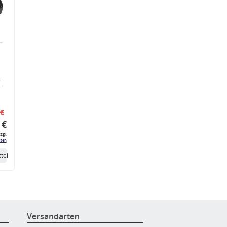
r
 €
 €
zgl.
ten
tel
Versandarten