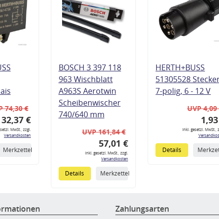
USS
BOSCH 3 397 118
HERTH+BUSS
963 Wischblatt
51305528 Stecke
lais
A963S Aerotwin
7-polig, 6 - 12 V
Scheibenwischer
 74,30 €
UVP 4,09
740/640 mm
32,37 €
1,93
esetzl. MwSt., zzgl.
inkl. gesetzl. MwSt., z
UVP 161,84 €
Versandkosten
Versandkos
57,01 €
Merkzettel
Details
Merkzet
inkl. gesetzl. MwSt., zzgl.
Versandkosten
Details
Merkzettel
ormationen
Zahlungsarten