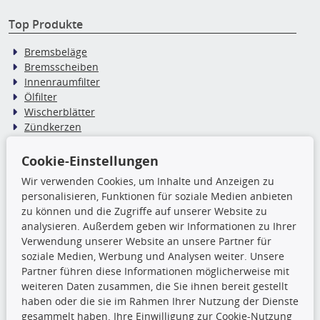
Top Produkte
Bremsbeläge
Bremsscheiben
Innenraumfilter
Ölfilter
Wischerblätter
Zündkerzen
Cookie-Einstellungen
TecDoc Inside
Wir verwenden Cookies, um Inhalte und Anzeigen zu
personalisieren, Funktionen für soziale Medien anbieten
Die hier angezeigten Daten,
zu können und die Zugriffe auf unserer Website zu
insbesondere die gesamte Datenbank,
analysieren. Außerdem geben wir Informationen zu Ihrer
dürfen nicht kopiert werden. Es ist zu
Verwendung unserer Website an unsere Partner für
unterlassen, die Daten oder die gesamte Datenbank ohne
soziale Medien, Werbung und Analysen weiter. Unsere
vorherige Zustimmung TecDocs zu vervielfältigen, zu
Partner führen diese Informationen möglicherweise mit
verbreiten und/oder diese Handlungen durch Dritte ausführen
weiteren Daten zusammen, die Sie ihnen bereit gestellt
zu lassen. Ein Zuwiderhandeln stellt eine
haben oder die sie im Rahmen Ihrer Nutzung der Dienste
Urheberrechtsverletzung dar und wird verfolgt.
gesammelt haben. Ihre Einwilligung zur Cookie-Nutzung