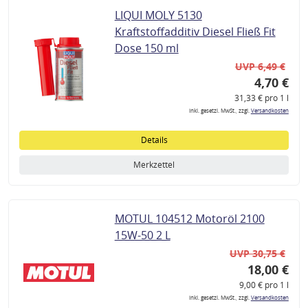
LIQUI MOLY 5130
Kraftstoffadditiv Diesel Fließ Fit
Dose 150 ml
UVP 6,49 €
4,70 €
31,33 € pro 1 l
inkl. gesetzl. MwSt., zzgl.
Versandkosten
Details
Merkzettel
MOTUL 104512 Motoröl 2100
15W-50 2 L
UVP 30,75 €
18,00 €
9,00 € pro 1 l
inkl. gesetzl. MwSt., zzgl.
Versandkosten