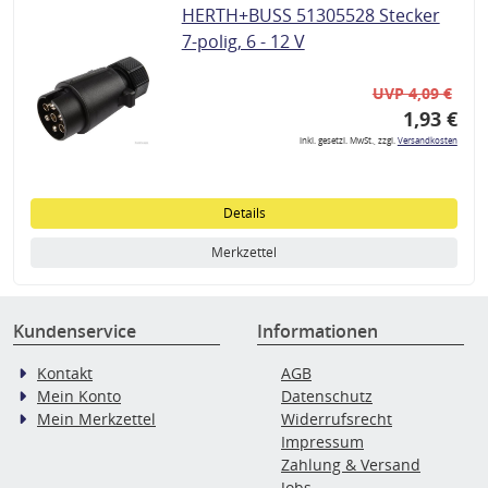
HERTH+BUSS 51305528 Stecker
7-polig, 6 - 12 V
UVP 4,09 €
1,93 €
inkl. gesetzl. MwSt., zzgl.
Versandkosten
Details
Merkzettel
Kundenservice
Informationen
Kontakt
AGB
Mein Konto
Datenschutz
Mein Merkzettel
Widerrufsrecht
Impressum
Zahlung & Versand
Jobs