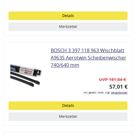
Details
Merkzettel
BOSCH 3 397 118 963 Wischblatt
A963S Aerotwin Scheibenwischer
740/640 mm
UVP 161,84 €
57,01 €
inkl. gesetzl. MwSt., zzgl.
Versandkosten
Details
Merkzettel