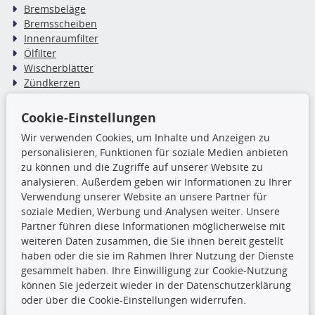
Bremsbeläge
Bremsscheiben
Innenraumfilter
Ölfilter
Wischerblätter
Zündkerzen
Cookie-Einstellungen
TecDoc Inside
Wir verwenden Cookies, um Inhalte und Anzeigen zu
Die hier angezeigten Daten,
personalisieren, Funktionen für soziale Medien anbieten
insbesondere die gesamte Datenbank,
zu können und die Zugriffe auf unserer Website zu
dürfen nicht kopiert werden. Es ist zu
analysieren. Außerdem geben wir Informationen zu Ihrer
unterlassen, die Daten oder die gesamte Datenbank ohne
Verwendung unserer Website an unsere Partner für
vorherige Zustimmung TecDocs zu vervielfältigen, zu
soziale Medien, Werbung und Analysen weiter. Unsere
verbreiten und/oder diese Handlungen durch Dritte ausführen
Partner führen diese Informationen möglicherweise mit
zu lassen. Ein Zuwiderhandeln stellt eine
weiteren Daten zusammen, die Sie ihnen bereit gestellt
Urheberrechtsverletzung dar und wird verfolgt.
haben oder die sie im Rahmen Ihrer Nutzung der Dienste
gesammelt haben. Ihre Einwilligung zur Cookie-Nutzung
können Sie jederzeit wieder in der Datenschutzerklärung
Ronny’s Newsletter
oder über die Cookie-Einstellungen widerrufen.