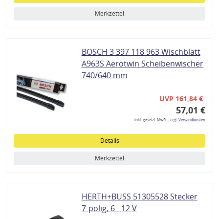
Merkzettel
BOSCH 3 397 118 963 Wischblatt
A963S Aerotwin Scheibenwischer
740/640 mm
UVP 161,84 €
57,01 €
inkl. gesetzl. MwSt., zzgl.
Versandkosten
Details
Merkzettel
HERTH+BUSS 51305528 Stecker
7-polig, 6 - 12 V