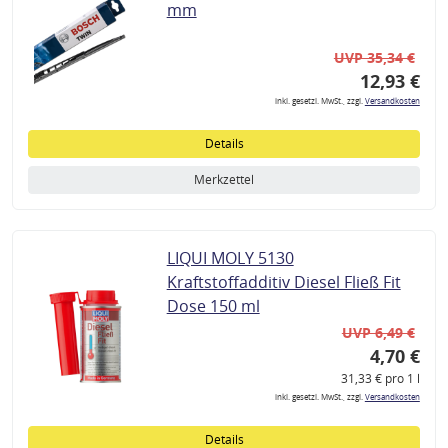
mm
UVP 35,34 €
12,93 €
inkl. gesetzl. MwSt., zzgl.
Versandkosten
Details
Merkzettel
LIQUI MOLY 5130
Kraftstoffadditiv Diesel Fließ Fit
Dose 150 ml
UVP 6,49 €
4,70 €
31,33 € pro 1 l
inkl. gesetzl. MwSt., zzgl.
Versandkosten
Details