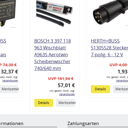
USS
BOSCH 3 397 118
HERTH+BUSS
963 Wischblatt
51305528 Stecke
lais
A963S Aerotwin
7-polig, 6 - 12 V
Scheibenwischer
 74,30 €
UVP 4,09
740/640 mm
32,37 €
1,93
esetzl. MwSt., zzgl.
inkl. gesetzl. MwSt., z
UVP 161,84 €
Versandkosten
Versandkos
57,01 €
Merkzettel
Details
Merkzet
inkl. gesetzl. MwSt., zzgl.
Versandkosten
Details
Merkzettel
ormationen
Zahlungsarten