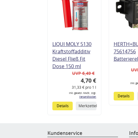
LIQUI MOLY 5130
HERTH+B
Kraftstoffadditiv
75614756
Diesel Fließ Fit
Batteriere
Dose 150 ml
UVP
UVP 6,49 €
4,70 €
inkl. g
31,33 € pro 1 l
inkl. gesetzl. MwSt., zzgl.
Details
Versandkosten
Details
Merkzettel
Kundenservice
Inf