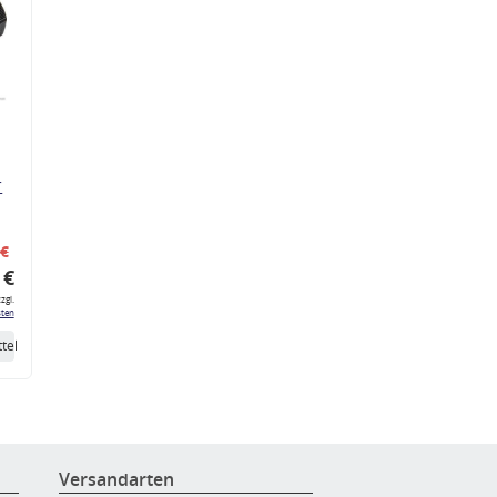
r
 €
 €
zgl.
ten
tel
Versandarten