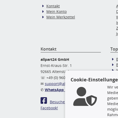
Kontakt
Mein Konto
Mein Merkzettel
J
Kontakt
Top
allpart24 GmbH
Ernst-Kraus-Str. 1
92665 Altenstadt
Ö
☏ +49 (0) 9602 / 9 42 49 46
Cookie-Einstellung
✉
support@allpart24.de
Wir v
✆
WhatsApp Nachricht
Medie
geben
Besuchen Sie uns auf
Medie
Facebook!
mögli
Rahme