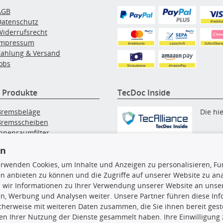
AGB
Datenschutz
Widerrufsrecht
Impressum
Zahlung & Versand
obs
 Produkte
TecDoc Inside
Bremsbeläge
Die hi
Bremsscheiben
Innenraumfilter
angezeigten Daten, insbesonde
lfilter
die gesamte Datenbank, dürfen
en
Wischerblätter
nicht kopiert werden. Es ist zu
Zündkerzen
erwenden Cookies, um Inhalte und Anzeigen zu personalisieren, Fun
unterlassen, die Daten oder die
n anbieten zu können und die Zugriffe auf unserer Website zu an
gesamte Datenbank ohne vorhe
 wir Informationen zu Ihrer Verwendung unserer Website an unsere
Zustimmung TecDocs zu
n, Werbung und Analysen weiter. Unsere Partner führen diese In
vervielfältigen, zu verbreiten
cherweise mit weiteren Daten zusammen, die Sie ihnen bereit geste
und/oder diese Handlungen du
n Ihrer Nutzung der Dienste gesammelt haben. Ihre Einwilligung
Dritte ausführen zu lassen. Ein