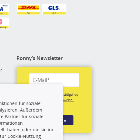
Ronny’s Newsletter
er
re
Mit der Anmeldung bestätigst du
unsere
Datenschutzhinweise.
ktionen für soziale
(*Pflichtfeld)
alysieren. Außerdem
rige
 Partner für soziale
Anmelden
formationen
llt haben oder die sie im
rch
 zur Cookie-Nutzung