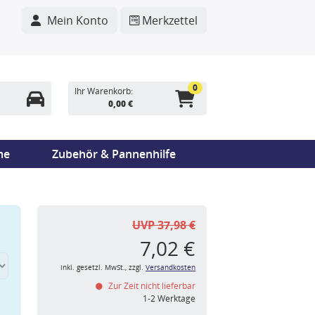
Mein Konto
Merkzettel
0
Ihr Warenkorb:
0,00 €
me
Zubehör & Pannenhilfe
UVP 37,98 €
7,02 €
inkl. gesetzl. MwSt., zzgl.
Versandkosten
Zur Zeit nicht lieferbar
n
1-2 Werktage