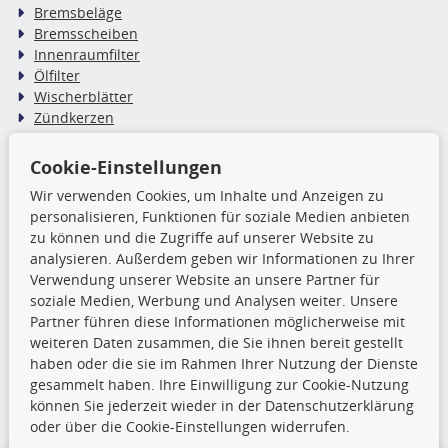
Bremsbeläge
Bremsscheiben
Innenraumfilter
Ölfilter
Wischerblätter
Zündkerzen
Cookie-Einstellungen
TecDoc Inside
Wir verwenden Cookies, um Inhalte und Anzeigen zu
Die hier angezeigten Daten,
personalisieren, Funktionen für soziale Medien anbieten
insbesondere die gesamte Datenbank,
zu können und die Zugriffe auf unserer Website zu
dürfen nicht kopiert werden. Es ist zu
analysieren. Außerdem geben wir Informationen zu Ihrer
unterlassen, die Daten oder die gesamte Datenbank ohne
Verwendung unserer Website an unsere Partner für
vorherige Zustimmung TecDocs zu vervielfältigen, zu
soziale Medien, Werbung und Analysen weiter. Unsere
verbreiten und/oder diese Handlungen durch Dritte ausführen
Partner führen diese Informationen möglicherweise mit
zu lassen. Ein Zuwiderhandeln stellt eine
weiteren Daten zusammen, die Sie ihnen bereit gestellt
Urheberrechtsverletzung dar und wird verfolgt.
haben oder die sie im Rahmen Ihrer Nutzung der Dienste
gesammelt haben. Ihre Einwilligung zur Cookie-Nutzung
können Sie jederzeit wieder in der Datenschutzerklärung
Ronny’s Newsletter
oder über die Cookie-Einstellungen widerrufen.