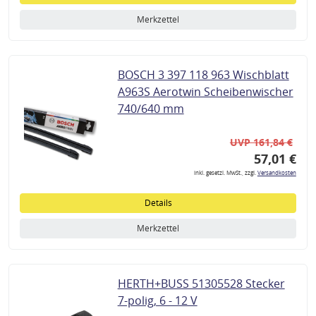
Merkzettel
BOSCH 3 397 118 963 Wischblatt
A963S Aerotwin Scheibenwischer
740/640 mm
UVP 161,84 €
57,01 €
inkl. gesetzl. MwSt., zzgl.
Versandkosten
Details
Merkzettel
HERTH+BUSS 51305528 Stecker
7-polig, 6 - 12 V