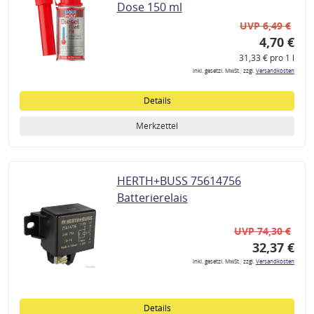
Dose 150 ml
UVP 6,49 €
4,70 €
31,33 € pro 1 l
inkl. gesetzl. MwSt., zzgl.
Versandkosten
Details
Merkzettel
HERTH+BUSS 75614756
Batterierelais
UVP 74,30 €
32,37 €
inkl. gesetzl. MwSt., zzgl.
Versandkosten
Details