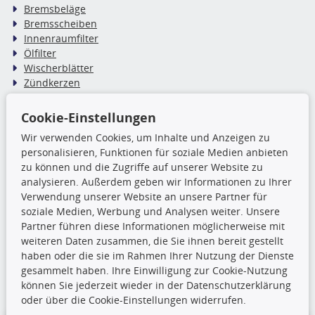
Bremsbeläge
Bremsscheiben
Innenraumfilter
Ölfilter
Wischerblätter
Zündkerzen
Cookie-Einstellungen
TecDoc Inside
Wir verwenden Cookies, um Inhalte und Anzeigen zu
Die hier angezeigten Daten,
personalisieren, Funktionen für soziale Medien anbieten
insbesondere die gesamte Datenbank,
zu können und die Zugriffe auf unserer Website zu
dürfen nicht kopiert werden. Es ist zu
analysieren. Außerdem geben wir Informationen zu Ihrer
unterlassen, die Daten oder die gesamte Datenbank ohne
Verwendung unserer Website an unsere Partner für
vorherige Zustimmung TecDocs zu vervielfältigen, zu
soziale Medien, Werbung und Analysen weiter. Unsere
verbreiten und/oder diese Handlungen durch Dritte ausführen
Partner führen diese Informationen möglicherweise mit
zu lassen. Ein Zuwiderhandeln stellt eine
weiteren Daten zusammen, die Sie ihnen bereit gestellt
Urheberrechtsverletzung dar und wird verfolgt.
haben oder die sie im Rahmen Ihrer Nutzung der Dienste
gesammelt haben. Ihre Einwilligung zur Cookie-Nutzung
können Sie jederzeit wieder in der Datenschutzerklärung
Ronny’s Newsletter
oder über die Cookie-Einstellungen widerrufen.