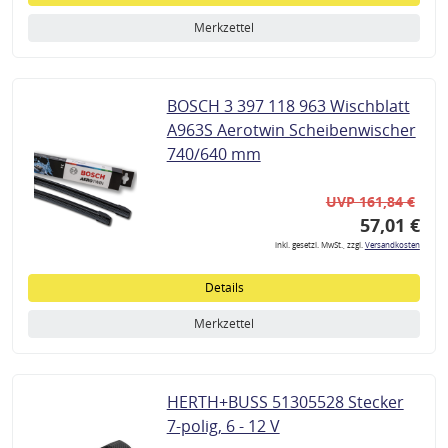
Merkzettel
BOSCH 3 397 118 963 Wischblatt
A963S Aerotwin Scheibenwischer
740/640 mm
UVP 161,84 €
57,01 €
inkl. gesetzl. MwSt., zzgl.
Versandkosten
Details
Merkzettel
HERTH+BUSS 51305528 Stecker
7-polig, 6 - 12 V