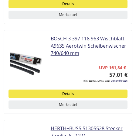
Details
Merkzettel
BOSCH 3 397 118 963 Wischblatt
A963S Aerotwin Scheibenwischer
740/640 mm
UVP 161,84 €
57,01 €
inkl. gesetzl. MwSt., zzgl.
Versandkosten
Details
Merkzettel
HERTH+BUSS 51305528 Stecker
7-polig, 6 - 12 V