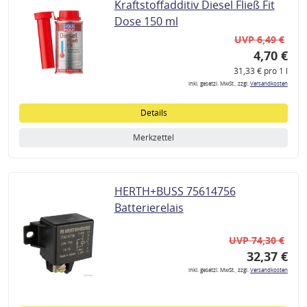
Kraftstoffadditiv Diesel Fließ Fit
Dose 150 ml
UVP 6,49 €
4,70 €
31,33 € pro 1 l
inkl. gesetzl. MwSt., zzgl.
Versandkosten
Details
Merkzettel
HERTH+BUSS 75614756
Batterierelais
UVP 74,30 €
32,37 €
inkl. gesetzl. MwSt., zzgl.
Versandkosten