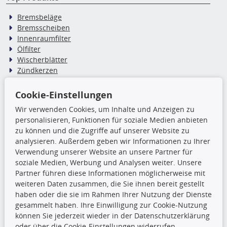
Bremsbeläge
Bremsscheiben
Innenraumfilter
Ölfilter
Wischerblätter
Zündkerzen
Cookie-Einstellungen
TecDoc Inside
Wir verwenden Cookies, um Inhalte und Anzeigen zu
Die hier angezeigten Daten,
personalisieren, Funktionen für soziale Medien anbieten
insbesondere die gesamte Datenbank,
zu können und die Zugriffe auf unserer Website zu
dürfen nicht kopiert werden. Es ist zu
analysieren. Außerdem geben wir Informationen zu Ihrer
unterlassen, die Daten oder die gesamte Datenbank ohne
Verwendung unserer Website an unsere Partner für
vorherige Zustimmung TecDocs zu vervielfältigen, zu
soziale Medien, Werbung und Analysen weiter. Unsere
verbreiten und/oder diese Handlungen durch Dritte ausführen
Partner führen diese Informationen möglicherweise mit
zu lassen. Ein Zuwiderhandeln stellt eine
weiteren Daten zusammen, die Sie ihnen bereit gestellt
Urheberrechtsverletzung dar und wird verfolgt.
haben oder die sie im Rahmen Ihrer Nutzung der Dienste
gesammelt haben. Ihre Einwilligung zur Cookie-Nutzung
können Sie jederzeit wieder in der Datenschutzerklärung
Ronny’s Newsletter
oder über die Cookie-Einstellungen widerrufen.