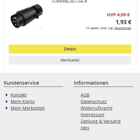
UVP 4,09 €
1,93 €
inkl. gesetzl. MwSt., zzgl.
Versandkosten
Details
Merkzettel
Kundenservice
Informationen
Kontakt
AGB
Mein Konto
Datenschutz
Mein Merkzettel
Widerrufsrecht
Impressum
Zahlung & Versand
Jobs