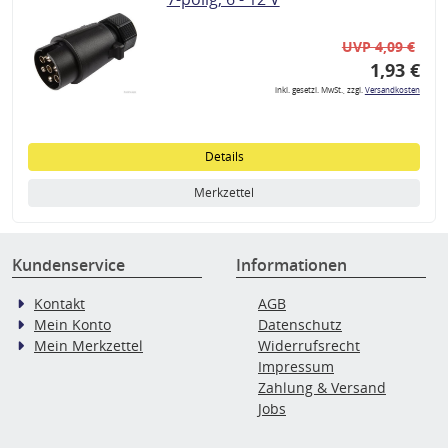
UVP 4,09 €
1,93 €
inkl. gesetzl. MwSt., zzgl.
Versandkosten
Details
Merkzettel
Kundenservice
Informationen
Kontakt
AGB
Mein Konto
Datenschutz
Mein Merkzettel
Widerrufsrecht
Impressum
Zahlung & Versand
Jobs