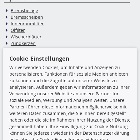
Bremsbeläge
Bremsscheiben
Innenraumfilter
Ölfilter
Wischerblätter
Zündkerzen
Cookie-Einstellungen
TecDoc Inside
Wir verwenden Cookies, um Inhalte und Anzeigen zu
Die hier angezeigten Daten,
personalisieren, Funktionen für soziale Medien anbieten
insbesondere die gesamte Datenbank,
zu können und die Zugriffe auf unserer Website zu
dürfen nicht kopiert werden. Es ist zu
analysieren. Außerdem geben wir Informationen zu Ihrer
unterlassen, die Daten oder die gesamte Datenbank ohne
Verwendung unserer Website an unsere Partner für
vorherige Zustimmung TecDocs zu vervielfältigen, zu
soziale Medien, Werbung und Analysen weiter. Unsere
verbreiten und/oder diese Handlungen durch Dritte ausführen
Partner führen diese Informationen möglicherweise mit
zu lassen. Ein Zuwiderhandeln stellt eine
weiteren Daten zusammen, die Sie ihnen bereit gestellt
Urheberrechtsverletzung dar und wird verfolgt.
haben oder die sie im Rahmen Ihrer Nutzung der Dienste
gesammelt haben. Ihre Einwilligung zur Cookie-Nutzung
können Sie jederzeit wieder in der Datenschutzerklärung
Ronny’s Newsletter
oder über die Cookie-Einstellungen widerrufen.