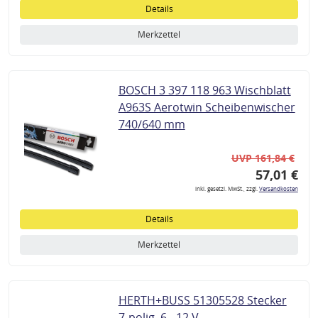
Details
Merkzettel
BOSCH 3 397 118 963 Wischblatt
A963S Aerotwin Scheibenwischer
740/640 mm
UVP 161,84 €
57,01 €
inkl. gesetzl. MwSt., zzgl.
Versandkosten
Details
Merkzettel
HERTH+BUSS 51305528 Stecker
7-polig, 6 - 12 V