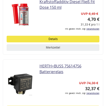
Kraftstoffadditiv Diesel Fließ Fit
Dose 150 ml
UVP 6,49 €
4,70 €
31,33 € pro 1 l
inkl. gesetzl. MwSt., zzgl.
Versandkosten
Details
Merkzettel
HERTH+BUSS 75614756
Batterierelais
UVP 74,30 €
32,37 €
inkl. gesetzl. MwSt., zzgl.
Versandkosten