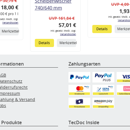
 30,75 €
Scheibenwischer
UVP 4,09
18,00 €
740/640 mm
1,93
,00 € pro 1 l
inkl. gesetzl. MwSt., z
UVP 161,84 €
esetzl. MwSt., zzgl.
Versandkos
Versandkosten
57,01 €
Details
Merkzet
Merkzettel
inkl. gesetzl. MwSt., zzgl.
Versandkosten
Details
Merkzettel
ormationen
Zahlungsarten
AGB
Datenschutz
Widerrufsrecht
Impressum
Zahlung & Versand
obs
 Produkte
TecDoc Inside