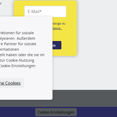
er
re
Mit der Anmeldung bestätigst du
unsere
Datenschutzhinweise.
ktionen für soziale
(*Pflichtfeld)
alysieren. Außerdem
rige
 Partner für soziale
Anmelden
formationen
llt haben oder die sie im
rch
 zur Cookie-Nutzung
Cookie-Einstellungen
und
che Cookies
Cookie-Einstellungen