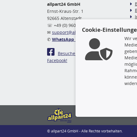
allpart24 GmbH
Ernst-Kraus-Str. 1
92665 Altenstadt
Ö
☏ +49 (0) 9602 / 9 42 49 46
Cookie-Einstellung
✉
support@allpart24.de
Wir v
✆
WhatsApp Nachricht
Medie
geben
Besuchen Sie uns auf
Medie
Facebook!
mögli
Rahme
könne
wider
© allpart24 GmbH - Alle Rechte vorbehalten.