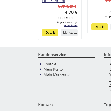
Dose 150 ml
UVP
UVP 6,49 €
4,70 €
9
inkl. g
31,33 € pro 1 l
inkl. gesetzl. MwSt., zzgl.
Versandkosten
Details
Details
Merkzettel
Kundenservice
Inf
Kontakt
Mein Konto
Mein Merkzettel
J
Kontakt
Top