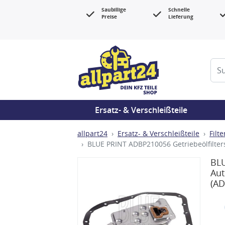
Saubillige
Schnelle
Preise
Lieferung
Ersatz- & Verschleißteile
allpart24
Ersatz- & Verschleißteile
Filte
BLUE PRINT ADBP210056 Getriebeölfilter
BLU
Aut
(A