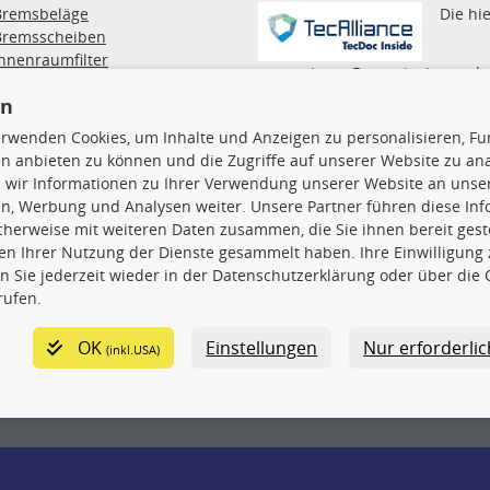
Bremsbeläge
Die hi
Bremsscheiben
Innenraumfilter
angezeigten Daten, insbesonde
lfilter
die gesamte Datenbank, dürfen
en
Wischerblätter
nicht kopiert werden. Es ist zu
Zündkerzen
erwenden Cookies, um Inhalte und Anzeigen zu personalisieren, Fun
unterlassen, die Daten oder die
n anbieten zu können und die Zugriffe auf unserer Website zu an
gesamte Datenbank ohne vorhe
 wir Informationen zu Ihrer Verwendung unserer Website an unsere
Zustimmung TecDocs zu
n, Werbung und Analysen weiter. Unsere Partner führen diese In
vervielfältigen, zu verbreiten
cherweise mit weiteren Daten zusammen, die Sie ihnen bereit geste
und/oder diese Handlungen du
n Ihrer Nutzung der Dienste gesammelt haben. Ihre Einwilligung
Dritte ausführen zu lassen. Ein
n Sie jederzeit wieder in der Datenschutzerklärung oder über die 
Zuwiderhandeln stellt eine
rufen.
Urheberrechtsverletzung dar 
wird verfolgt.
OK
Einstellungen
Nur erforderli
(inkl.USA)