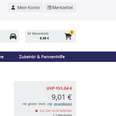
Mein Konto
Merkzettel
0
Ihr Warenkorb:
0,00 €
me
Zubehör & Pannenhilfe
UVP 151,84 €
9,01 €
inkl. gesetzl. MwSt., zzgl.
Versandkosten
Zur Zeit nicht lieferbar
1-2 Werktage