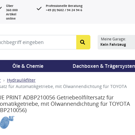
Über
Professionelle Beratung
360.000
+49 (0) 9602 / 94 24 94 6
Artikel
online
Meine Garage:
Kein Fahrzeug
Öle & Chemie
Dachboxen & Trägersyste
r
Hydraulikfilter
satz für Automatikgetriebe, mit Ölwannendichtung für TOYOTA
E PRINT ADBP210056 Getriebeölfiltersatz für
omatikgetriebe, mit Ölwannendichtung für TOYOTA
DBP210056)