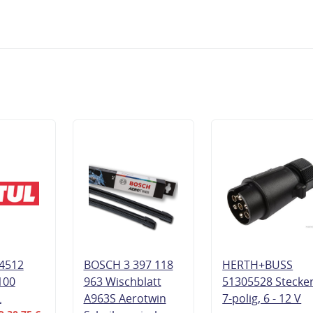
4512
BOSCH 3 397 118
HERTH+BUSS
100
963 Wischblatt
51305528 Stecke
L
A963S Aerotwin
7-polig, 6 - 12 V