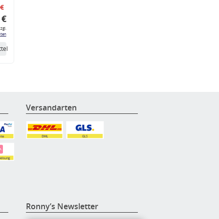
 €
 €
zgl.
ten
tel
Versandarten
Ronny’s Newsletter