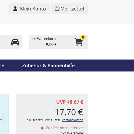
Mein Konto
Merkzettel
0
Ihr Warenkorb:
0,00 €
me
Zubehör & Pannenhilfe
g
UVP 48,67 €
17,70 €
inkl. gesetzl. MwSt., zzgl.
Versandkosten
Zur Zeit nicht lieferbar
n
1-2 Werktage