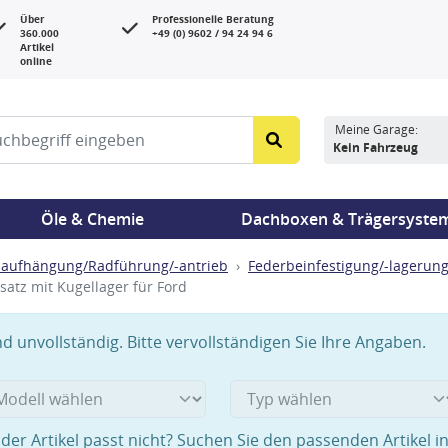
Über
Professionelle Beratung
360.000
+49 (0) 9602 / 94 24 94 6
Artikel
online
Meine Garage:
Kein Fahrzeug
Öle & Chemie
Dachboxen & Trägersyste
aufhängung/Radführung/-antrieb
Federbeinfestigung/-lagerun
satz mit Kugellager für Ford
 unvollständig. Bitte vervollständigen Sie Ihre Angaben.
der Artikel passt nicht? Suchen Sie den passenden Artikel i