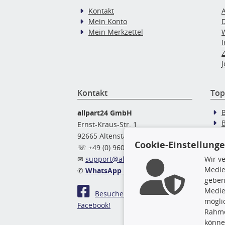
Kontakt
Mein Konto
Mein Merkzettel
J
Kontakt
Top
allpart24 GmbH
Ernst-Kraus-Str. 1
92665 Altenstadt
Cookie-Einstellung
Ö
☏ +49 (0) 9602 / 9 42 49 46
✉
support@allpart24.de
Wir v
Medie
✆
WhatsApp Nachricht
geben
Medie
Besuchen Sie uns auf
mögli
Facebook!
Rahme
könne