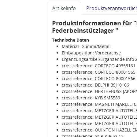
Artikelinfo
Produktverantwortlic
Produktinformationen für "
Federbeinstützlager "
Technische Daten
Material: Gummi/Metall
Einbauposition: Vorderachse
Ergänzungsartikel/Ergänzende Info 2
crossreference: CORTECO 49358161
crossreference: CORTECO 80001565
crossreference: CORTECO 80001566
crossreference: DELPHI BSJ10106
crossreference: HERTH+BUSS JAKOP
crossreference: KYB SM5589
crossreference: MAGNETI MARELLI 
crossreference: METZGER AUTOTEIL
crossreference: METZGER AUTOTEIL
crossreference: METZGER AUTOTEIL
crossreference: QUINTON HAZELL 
crossreference: SNR KB652.13