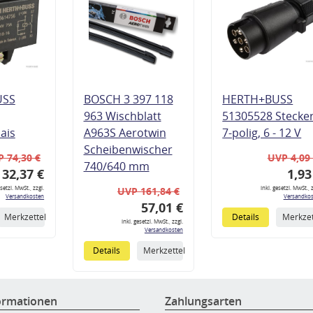
USS
BOSCH 3 397 118
HERTH+BUSS
963 Wischblatt
51305528 Stecke
lais
A963S Aerotwin
7-polig, 6 - 12 V
Scheibenwischer
 74,30 €
UVP 4,09
740/640 mm
32,37 €
1,93
esetzl. MwSt., zzgl.
inkl. gesetzl. MwSt., z
UVP 161,84 €
Versandkosten
Versandkos
57,01 €
Merkzettel
Details
Merkzet
inkl. gesetzl. MwSt., zzgl.
Versandkosten
Details
Merkzettel
ormationen
Zahlungsarten