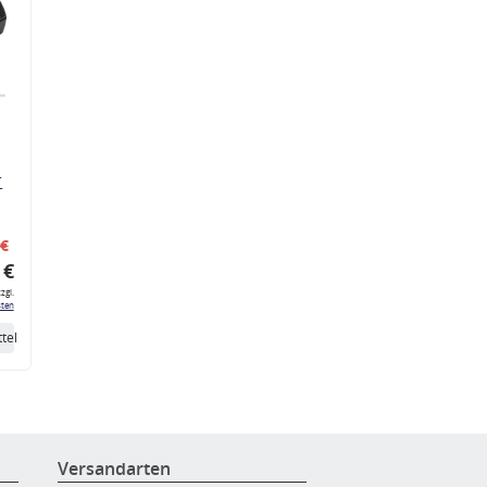
r
 €
 €
zgl.
ten
tel
Versandarten