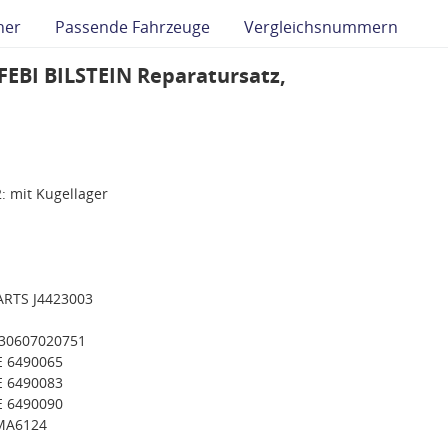
her
Passende Fahrzeuge
Vergleichsnummern
FEBI BILSTEIN Reparatursatz,
: mit Kugellager
ARTS J4423003
030607020751
E 6490065
E 6490083
E 6490090
EMA6124