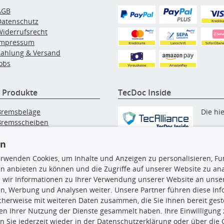
AGB
Datenschutz
Widerrufsrecht
Impressum
Zahlung & Versand
obs
 Produkte
TecDoc Inside
Bremsbeläge
Die hi
Bremsscheiben
Innenraumfilter
angezeigten Daten, insbesonde
en
lfilter
die gesamte Datenbank, dürfen
Wischerblätter
erwenden Cookies, um Inhalte und Anzeigen zu personalisieren, Fun
nicht kopiert werden. Es ist zu
Zündkerzen
n anbieten zu können und die Zugriffe auf unserer Website zu an
unterlassen, die Daten oder die
 wir Informationen zu Ihrer Verwendung unserer Website an unsere
gesamte Datenbank ohne vorhe
n, Werbung und Analysen weiter. Unsere Partner führen diese In
Zustimmung TecDocs zu
cherweise mit weiteren Daten zusammen, die Sie ihnen bereit geste
vervielfältigen, zu verbreiten
n Ihrer Nutzung der Dienste gesammelt haben. Ihre Einwilligung
und/oder diese Handlungen du
n Sie jederzeit wieder in der Datenschutzerklärung oder über die 
Dritte ausführen zu lassen. Ein