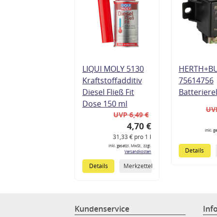
LIQUI MOLY 5130
HERTH+B
Kraftstoffadditiv
75614756
Diesel Fließ Fit
Batteriere
Dose 150 ml
UVP
UVP 6,49 €
4,70 €
inkl. g
31,33 € pro 1 l
inkl. gesetzl. MwSt., zzgl.
Details
Versandkosten
Details
Merkzettel
Kundenservice
Inf