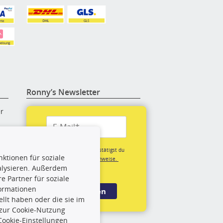
Ronny’s Newsletter
er
re
Mit der Anmeldung bestätigst du
ktionen für soziale
unsere
Datenschutzhinweise.
alysieren. Außerdem
(*Pflichtfeld)
 Partner für soziale
rige
formationen
Anmelden
llt haben oder die sie im
 zur Cookie-Nutzung
rch
Cookie-Einstellungen