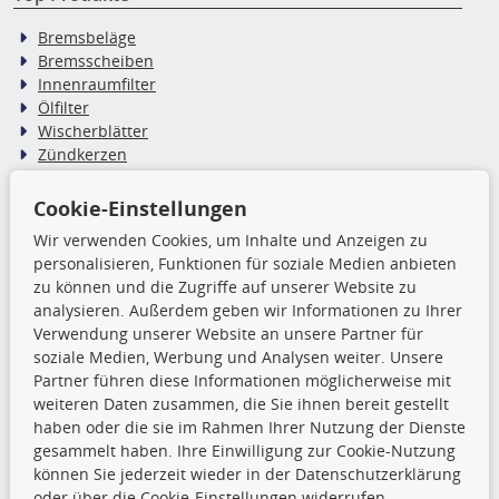
Bremsbeläge
Bremsscheiben
Innenraumfilter
Ölfilter
Wischerblätter
Zündkerzen
Cookie-Einstellungen
TecDoc Inside
Wir verwenden Cookies, um Inhalte und Anzeigen zu
Die hier angezeigten Daten,
personalisieren, Funktionen für soziale Medien anbieten
insbesondere die gesamte Datenbank,
zu können und die Zugriffe auf unserer Website zu
dürfen nicht kopiert werden. Es ist zu
analysieren. Außerdem geben wir Informationen zu Ihrer
unterlassen, die Daten oder die gesamte Datenbank ohne
Verwendung unserer Website an unsere Partner für
vorherige Zustimmung TecDocs zu vervielfältigen, zu
soziale Medien, Werbung und Analysen weiter. Unsere
verbreiten und/oder diese Handlungen durch Dritte ausführen
Partner führen diese Informationen möglicherweise mit
zu lassen. Ein Zuwiderhandeln stellt eine
weiteren Daten zusammen, die Sie ihnen bereit gestellt
Urheberrechtsverletzung dar und wird verfolgt.
haben oder die sie im Rahmen Ihrer Nutzung der Dienste
gesammelt haben. Ihre Einwilligung zur Cookie-Nutzung
können Sie jederzeit wieder in der Datenschutzerklärung
Ronny’s Newsletter
oder über die Cookie-Einstellungen widerrufen.