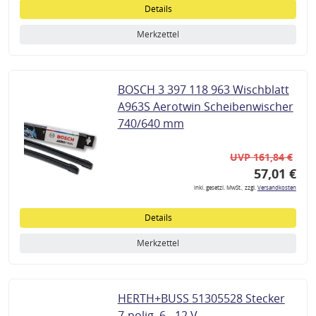
Details
Merkzettel
BOSCH 3 397 118 963 Wischblatt
A963S Aerotwin Scheibenwischer
740/640 mm
UVP 161,84 €
57,01 €
inkl. gesetzl. MwSt., zzgl.
Versandkosten
Details
Merkzettel
HERTH+BUSS 51305528 Stecker
7-polig, 6 - 12 V