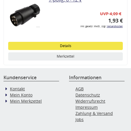
UVP 4,09 €
1,93 €
inkl. gesetzl. MwSt., zzgl.
Versandkosten
Details
Merkzettel
Kundenservice
Informationen
Kontakt
AGB
Mein Konto
Datenschutz
Mein Merkzettel
Widerrufsrecht
Impressum
Zahlung & Versand
Jobs