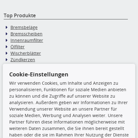
Top Produkte
Bremsbeläge
Bremsscheiben
Innenraumfilter
Ölfilter
Wischerblätter
Zündkerzen
Cookie-Einstellungen
TecDoc Inside
Wir verwenden Cookies, um Inhalte und Anzeigen zu
personalisieren, Funktionen für soziale Medien anbieten
Die hier angezeigten Daten,
zu können und die Zugriffe auf unserer Website zu
insbesondere die gesamte Datenbank,
analysieren. Außerdem geben wir Informationen zu Ihrer
dürfen nicht kopiert werden. Es ist zu
Verwendung unserer Website an unsere Partner für
unterlassen, die Daten oder die gesamte Datenbank ohne
soziale Medien, Werbung und Analysen weiter. Unsere
vorherige Zustimmung TecDocs zu vervielfältigen, zu
Partner führen diese Informationen möglicherweise mit
verbreiten und/oder diese Handlungen durch Dritte ausführen
weiteren Daten zusammen, die Sie ihnen bereit gestellt
zu lassen. Ein Zuwiderhandeln stellt eine
haben oder die sie im Rahmen Ihrer Nutzung der Dienste
Urheberrechtsverletzung dar und wird verfolgt.