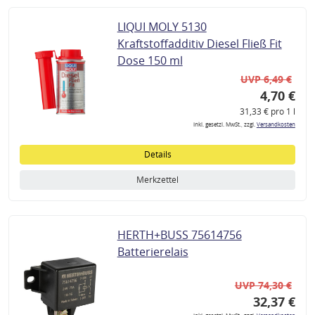
LIQUI MOLY 5130
Kraftstoffadditiv Diesel Fließ Fit
Dose 150 ml
UVP 6,49 €
4,70 €
31,33 € pro 1 l
inkl. gesetzl. MwSt., zzgl.
Versandkosten
Details
Merkzettel
HERTH+BUSS 75614756
Batterierelais
UVP 74,30 €
32,37 €