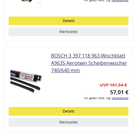
inkl. gesetzl. MwSt., zzgl.
Versandkosten
Details
Merkzettel
BOSCH 3 397 118 963 Wischblatt
A963S Aerotwin Scheibenwischer
740/640 mm
UVP 161,84 €
57,01 €
inkl. gesetzl. MwSt., zzgl.
Versandkosten
Details
Merkzettel