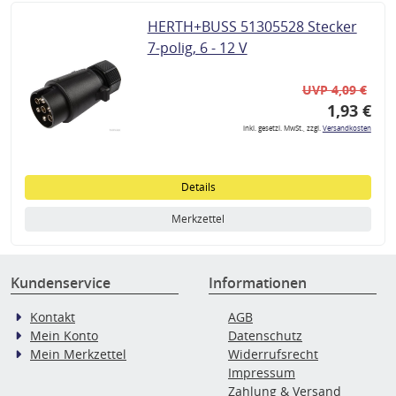
HERTH+BUSS 51305528 Stecker
7-polig, 6 - 12 V
UVP 4,09 €
1,93 €
inkl. gesetzl. MwSt., zzgl.
Versandkosten
Details
Merkzettel
Kundenservice
Informationen
Kontakt
AGB
Mein Konto
Datenschutz
Mein Merkzettel
Widerrufsrecht
Impressum
Zahlung & Versand