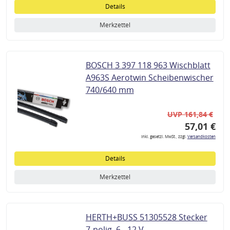
Details
Merkzettel
BOSCH 3 397 118 963 Wischblatt
A963S Aerotwin Scheibenwischer
740/640 mm
UVP 161,84 €
57,01 €
inkl. gesetzl. MwSt., zzgl.
Versandkosten
Details
Merkzettel
HERTH+BUSS 51305528 Stecker
7-polig, 6 - 12 V