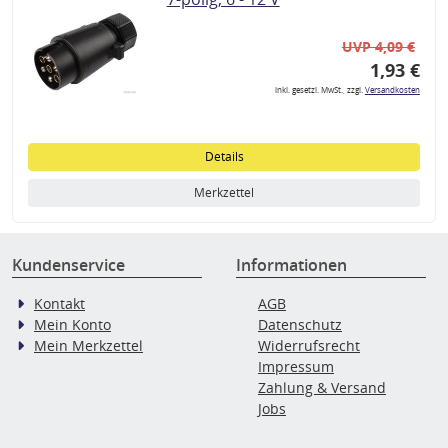
UVP 4,09 €
1,93 €
inkl. gesetzl. MwSt., zzgl.
Versandkosten
Details
Merkzettel
Kundenservice
Informationen
Kontakt
AGB
Mein Konto
Datenschutz
Mein Merkzettel
Widerrufsrecht
Impressum
Zahlung & Versand
Jobs