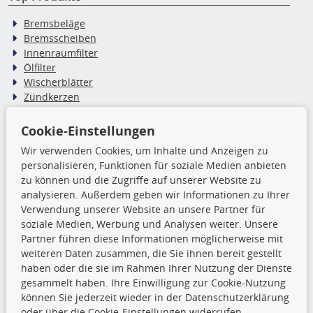
Bremsbeläge
Bremsscheiben
Innenraumfilter
Ölfilter
Wischerblätter
Zündkerzen
Cookie-Einstellungen
TecDoc Inside
Wir verwenden Cookies, um Inhalte und Anzeigen zu
Die hier angezeigten Daten,
personalisieren, Funktionen für soziale Medien anbieten
insbesondere die gesamte Datenbank,
zu können und die Zugriffe auf unserer Website zu
dürfen nicht kopiert werden. Es ist zu
analysieren. Außerdem geben wir Informationen zu Ihrer
unterlassen, die Daten oder die gesamte Datenbank ohne
Verwendung unserer Website an unsere Partner für
vorherige Zustimmung TecDocs zu vervielfältigen, zu
soziale Medien, Werbung und Analysen weiter. Unsere
verbreiten und/oder diese Handlungen durch Dritte ausführen
Partner führen diese Informationen möglicherweise mit
zu lassen. Ein Zuwiderhandeln stellt eine
weiteren Daten zusammen, die Sie ihnen bereit gestellt
Urheberrechtsverletzung dar und wird verfolgt.
haben oder die sie im Rahmen Ihrer Nutzung der Dienste
gesammelt haben. Ihre Einwilligung zur Cookie-Nutzung
können Sie jederzeit wieder in der Datenschutzerklärung
Ronny’s Newsletter
oder über die Cookie-Einstellungen widerrufen.