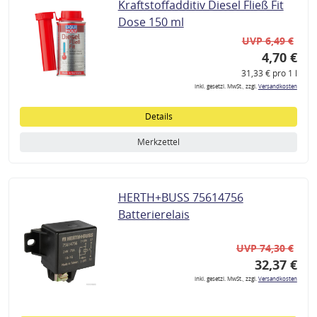
Kraftstoffadditiv Diesel Fließ Fit
Dose 150 ml
UVP 6,49 €
4,70 €
31,33 € pro 1 l
inkl. gesetzl. MwSt., zzgl.
Versandkosten
Details
Merkzettel
HERTH+BUSS 75614756
Batterierelais
UVP 74,30 €
32,37 €
inkl. gesetzl. MwSt., zzgl.
Versandkosten