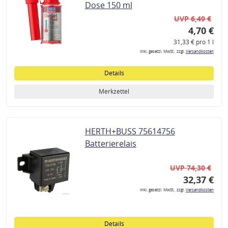
Dose 150 ml
UVP 6,49 €
4,70 €
31,33 € pro 1 l
inkl. gesetzl. MwSt., zzgl.
Versandkosten
Details
Merkzettel
HERTH+BUSS 75614756
Batterierelais
UVP 74,30 €
32,37 €
inkl. gesetzl. MwSt., zzgl.
Versandkosten
Details