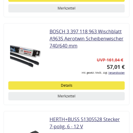
Merkzettel
BOSCH 3 397 118 963 Wischblatt
A963S Aerotwin Scheibenwischer
740/640 mm
UVP 161,84 €
57,01 €
inkl. gesetzl. MwSt., zzgl.
Versandkosten
Details
Merkzettel
HERTH+BUSS 51305528 Stecker
7-polig, 6 - 12 V