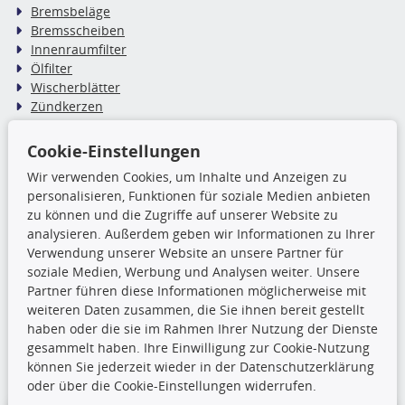
Bremsbeläge
Bremsscheiben
Innenraumfilter
Ölfilter
Wischerblätter
Zündkerzen
Cookie-Einstellungen
TecDoc Inside
Wir verwenden Cookies, um Inhalte und Anzeigen zu
Die hier angezeigten Daten,
personalisieren, Funktionen für soziale Medien anbieten
insbesondere die gesamte Datenbank,
zu können und die Zugriffe auf unserer Website zu
dürfen nicht kopiert werden. Es ist zu
analysieren. Außerdem geben wir Informationen zu Ihrer
unterlassen, die Daten oder die gesamte Datenbank ohne
Verwendung unserer Website an unsere Partner für
vorherige Zustimmung TecDocs zu vervielfältigen, zu
soziale Medien, Werbung und Analysen weiter. Unsere
verbreiten und/oder diese Handlungen durch Dritte ausführen
Partner führen diese Informationen möglicherweise mit
zu lassen. Ein Zuwiderhandeln stellt eine
weiteren Daten zusammen, die Sie ihnen bereit gestellt
Urheberrechtsverletzung dar und wird verfolgt.
haben oder die sie im Rahmen Ihrer Nutzung der Dienste
gesammelt haben. Ihre Einwilligung zur Cookie-Nutzung
können Sie jederzeit wieder in der Datenschutzerklärung
Ronny’s Newsletter
oder über die Cookie-Einstellungen widerrufen.