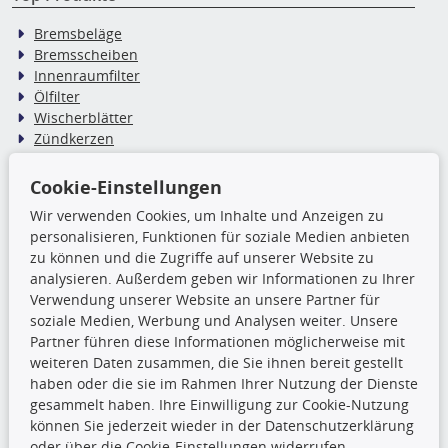
Bremsbeläge
Bremsscheiben
Innenraumfilter
Ölfilter
Wischerblätter
Zündkerzen
Cookie-Einstellungen
TecDoc Inside
Wir verwenden Cookies, um Inhalte und Anzeigen zu
Die hier angezeigten Daten,
personalisieren, Funktionen für soziale Medien anbieten
insbesondere die gesamte Datenbank,
zu können und die Zugriffe auf unserer Website zu
dürfen nicht kopiert werden. Es ist zu
analysieren. Außerdem geben wir Informationen zu Ihrer
unterlassen, die Daten oder die gesamte Datenbank ohne
Verwendung unserer Website an unsere Partner für
vorherige Zustimmung TecDocs zu vervielfältigen, zu
soziale Medien, Werbung und Analysen weiter. Unsere
verbreiten und/oder diese Handlungen durch Dritte ausführen
Partner führen diese Informationen möglicherweise mit
zu lassen. Ein Zuwiderhandeln stellt eine
weiteren Daten zusammen, die Sie ihnen bereit gestellt
Urheberrechtsverletzung dar und wird verfolgt.
haben oder die sie im Rahmen Ihrer Nutzung der Dienste
gesammelt haben. Ihre Einwilligung zur Cookie-Nutzung
können Sie jederzeit wieder in der Datenschutzerklärung
Ronny’s Newsletter
oder über die Cookie-Einstellungen widerrufen.