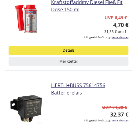
Kraftstoffadditiv Diesel Fließ Fit
Dose 150 ml
UVP 6,49 €
4,70 €
31,33 € pro 1 l
inkl. gesetzl. MwSt., zzgl.
Versandkosten
Details
Merkzettel
HERTH+BUSS 75614756
Batterierelais
UVP 74,30 €
32,37 €
inkl. gesetzl. MwSt., zzgl.
Versandkosten