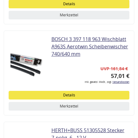
Details
Merkzettel
BOSCH 3 397 118 963 Wischblatt
A963S Aerotwin Scheibenwischer
740/640 mm
UVP 161,84 €
57,01 €
inkl. gesetzl. MwSt., zzgl.
Versandkosten
Details
Merkzettel
HERTH+BUSS 51305528 Stecker
7-polig, 6 - 12 V