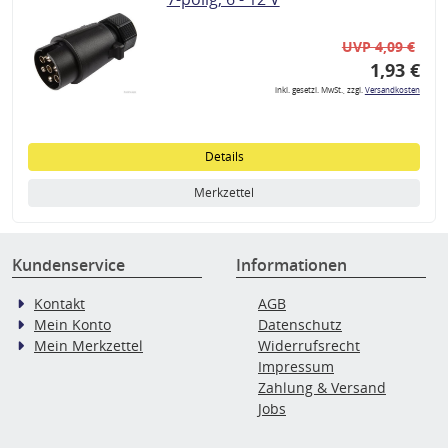
UVP 4,09 €
1,93 €
inkl. gesetzl. MwSt., zzgl.
Versandkosten
Details
Merkzettel
Kundenservice
Informationen
Kontakt
AGB
Mein Konto
Datenschutz
Mein Merkzettel
Widerrufsrecht
Impressum
Zahlung & Versand
Jobs