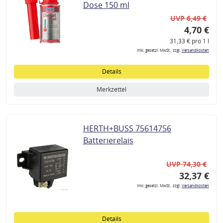
Dose 150 ml
UVP 6,49 €
4,70 €
31,33 € pro 1 l
inkl. gesetzl. MwSt., zzgl.
Versandkosten
Details
Merkzettel
HERTH+BUSS 75614756
Batterierelais
UVP 74,30 €
32,37 €
inkl. gesetzl. MwSt., zzgl.
Versandkosten
Details