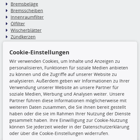
Bremsbeläge
Bremsscheiben
Innenraumfilter
Ölfilter
Wischerblätter
Zündkerzen
Cookie-Einstellungen
TecDoc Inside
Wir verwenden Cookies, um Inhalte und Anzeigen zu
Die hier angezeigten Daten,
personalisieren, Funktionen für soziale Medien anbieten
insbesondere die gesamte Datenbank,
zu können und die Zugriffe auf unserer Website zu
dürfen nicht kopiert werden. Es ist zu
analysieren. Außerdem geben wir Informationen zu Ihrer
unterlassen, die Daten oder die gesamte Datenbank ohne
Verwendung unserer Website an unsere Partner für
vorherige Zustimmung TecDocs zu vervielfältigen, zu
soziale Medien, Werbung und Analysen weiter. Unsere
verbreiten und/oder diese Handlungen durch Dritte ausführen
Partner führen diese Informationen möglicherweise mit
zu lassen. Ein Zuwiderhandeln stellt eine
weiteren Daten zusammen, die Sie ihnen bereit gestellt
Urheberrechtsverletzung dar und wird verfolgt.
haben oder die sie im Rahmen Ihrer Nutzung der Dienste
gesammelt haben. Ihre Einwilligung zur Cookie-Nutzung
können Sie jederzeit wieder in der Datenschutzerklärung
Ronny’s Newsletter
oder über die Cookie-Einstellungen widerrufen.