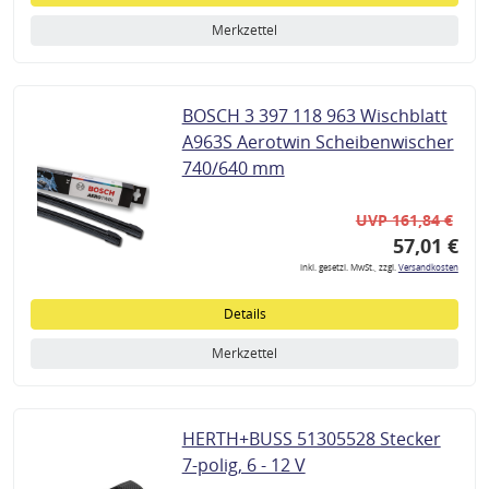
Merkzettel
BOSCH 3 397 118 963 Wischblatt
A963S Aerotwin Scheibenwischer
740/640 mm
UVP 161,84 €
57,01 €
inkl. gesetzl. MwSt., zzgl.
Versandkosten
Details
Merkzettel
HERTH+BUSS 51305528 Stecker
7-polig, 6 - 12 V