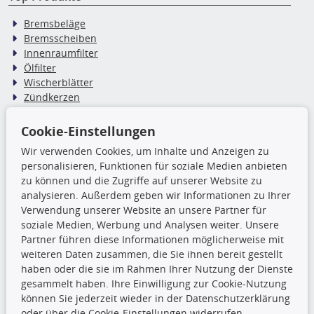
Bremsbeläge
Bremsscheiben
Innenraumfilter
Ölfilter
Wischerblätter
Zündkerzen
Cookie-Einstellungen
TecDoc Inside
Wir verwenden Cookies, um Inhalte und Anzeigen zu
Die hier angezeigten Daten,
personalisieren, Funktionen für soziale Medien anbieten
insbesondere die gesamte Datenbank,
zu können und die Zugriffe auf unserer Website zu
dürfen nicht kopiert werden. Es ist zu
analysieren. Außerdem geben wir Informationen zu Ihrer
unterlassen, die Daten oder die gesamte Datenbank ohne
Verwendung unserer Website an unsere Partner für
vorherige Zustimmung TecDocs zu vervielfältigen, zu
soziale Medien, Werbung und Analysen weiter. Unsere
verbreiten und/oder diese Handlungen durch Dritte ausführen
Partner führen diese Informationen möglicherweise mit
zu lassen. Ein Zuwiderhandeln stellt eine
weiteren Daten zusammen, die Sie ihnen bereit gestellt
Urheberrechtsverletzung dar und wird verfolgt.
haben oder die sie im Rahmen Ihrer Nutzung der Dienste
gesammelt haben. Ihre Einwilligung zur Cookie-Nutzung
können Sie jederzeit wieder in der Datenschutzerklärung
Ronny’s Newsletter
oder über die Cookie-Einstellungen widerrufen.