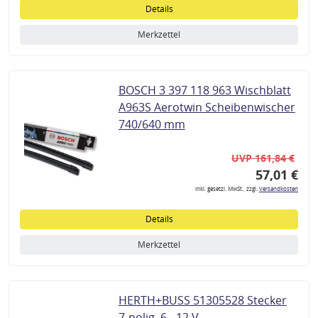
Details
Merkzettel
BOSCH 3 397 118 963 Wischblatt
A963S Aerotwin Scheibenwischer
740/640 mm
UVP 161,84 €
57,01 €
inkl. gesetzl. MwSt., zzgl.
Versandkosten
Details
Merkzettel
HERTH+BUSS 51305528 Stecker
7-polig, 6 - 12 V