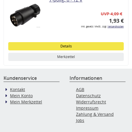
UVP 4,09 €
1,93 €
inkl. gesetzl. MwSt., zzgl.
Versandkosten
Details
Merkzettel
Kundenservice
Informationen
Kontakt
AGB
Mein Konto
Datenschutz
Mein Merkzettel
Widerrufsrecht
Impressum
Zahlung & Versand
Jobs