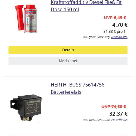
Kraftstoffadditiv Diesel Fließ Fit
Dose 150 ml
UVP 6,49 €
4,70 €
31,33 € pro 1 l
inkl. gesetzl. MwSt., zzgl.
Versandkosten
Details
Merkzettel
HERTH+BUSS 75614756
Batterierelais
UVP 74,30 €
32,37 €
inkl. gesetzl. MwSt., zzgl.
Versandkosten