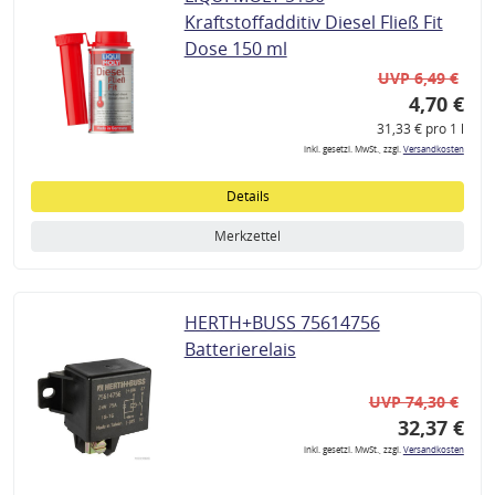
Kraftstoffadditiv Diesel Fließ Fit
Dose 150 ml
UVP 6,49 €
4,70 €
31,33 € pro 1 l
inkl. gesetzl. MwSt., zzgl.
Versandkosten
Details
Merkzettel
HERTH+BUSS 75614756
Batterierelais
UVP 74,30 €
32,37 €
inkl. gesetzl. MwSt., zzgl.
Versandkosten