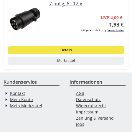
7-polig, 6 - 12 V
UVP 4,09 €
1,93 €
inkl. gesetzl. MwSt., zzgl.
Versandkosten
Details
Merkzettel
Kundenservice
Informationen
Kontakt
AGB
Mein Konto
Datenschutz
Mein Merkzettel
Widerrufsrecht
Impressum
Zahlung & Versand
Jobs