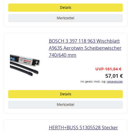
Details
Merkzettel
BOSCH 3 397 118 963 Wischblatt
A963S Aerotwin Scheibenwischer
740/640 mm
UVP 161,84 €
57,01 €
inkl. gesetzl. MwSt., zzgl.
Versandkosten
Details
Merkzettel
HERTH+BUSS 51305528 Stecker