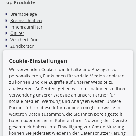
Top Produkte
Bremsbeläge
Bremsscheiben
Innenraumfilter
Ölfilter
Wischerblätter
Zündkerzen
Cookie-Einstellungen
TecDoc Inside
Wir verwenden Cookies, um Inhalte und Anzeigen zu
Die hier angezeigten Daten,
personalisieren, Funktionen für soziale Medien anbieten
insbesondere die gesamte Datenbank,
zu können und die Zugriffe auf unserer Website zu
dürfen nicht kopiert werden. Es ist zu
analysieren. Außerdem geben wir Informationen zu Ihrer
unterlassen, die Daten oder die gesamte Datenbank ohne
Verwendung unserer Website an unsere Partner für
vorherige Zustimmung TecDocs zu vervielfältigen, zu
soziale Medien, Werbung und Analysen weiter. Unsere
verbreiten und/oder diese Handlungen durch Dritte ausführen
Partner führen diese Informationen möglicherweise mit
zu lassen. Ein Zuwiderhandeln stellt eine
weiteren Daten zusammen, die Sie ihnen bereit gestellt
Urheberrechtsverletzung dar und wird verfolgt.
haben oder die sie im Rahmen Ihrer Nutzung der Dienste
gesammelt haben. Ihre Einwilligung zur Cookie-Nutzung
können Sie jederzeit wieder in der Datenschutzerklärung