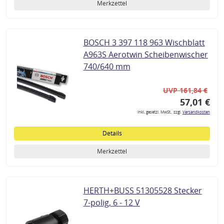
Merkzettel
BOSCH 3 397 118 963 Wischblatt
A963S Aerotwin Scheibenwischer
740/640 mm
UVP 161,84 €
57,01 €
inkl. gesetzl. MwSt., zzgl.
Versandkosten
Details
Merkzettel
HERTH+BUSS 51305528 Stecker
7-polig, 6 - 12 V