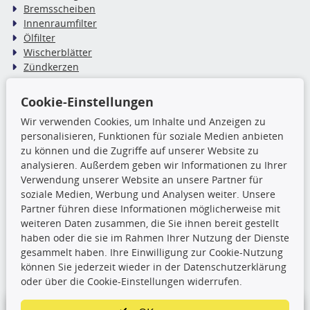
Bremsscheiben
Innenraumfilter
Ölfilter
Wischerblätter
Zündkerzen
Cookie-Einstellungen
TecDoc Inside
Wir verwenden Cookies, um Inhalte und Anzeigen zu
Die hier angezeigten Daten,
personalisieren, Funktionen für soziale Medien anbieten
insbesondere die gesamte Datenbank,
zu können und die Zugriffe auf unserer Website zu
dürfen nicht kopiert werden. Es ist zu
analysieren. Außerdem geben wir Informationen zu Ihrer
unterlassen, die Daten oder die gesamte Datenbank ohne
Verwendung unserer Website an unsere Partner für
vorherige Zustimmung TecDocs zu vervielfältigen, zu
soziale Medien, Werbung und Analysen weiter. Unsere
verbreiten und/oder diese Handlungen durch Dritte ausführen
Partner führen diese Informationen möglicherweise mit
zu lassen. Ein Zuwiderhandeln stellt eine
weiteren Daten zusammen, die Sie ihnen bereit gestellt
Urheberrechtsverletzung dar und wird verfolgt.
haben oder die sie im Rahmen Ihrer Nutzung der Dienste
gesammelt haben. Ihre Einwilligung zur Cookie-Nutzung
können Sie jederzeit wieder in der Datenschutzerklärung
Ronny’s Newsletter
oder über die Cookie-Einstellungen widerrufen.