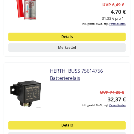
UVP 6,49 €
4,70 €
31,33 € pro 1 l
inkl. gesetzl. MwSt., zzgl.
Versandkosten
Details
Merkzettel
HERTH+BUSS 75614756
Batterierelais
UVP 74,30 €
32,37 €
inkl. gesetzl. MwSt., zzgl.
Versandkosten
Details