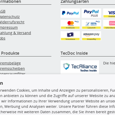
ormationen
Zahlungsarten
AGB
Datenschutz
Widerrufsrecht
Impressum
Zahlung & Versand
obs
 Produkte
TecDoc Inside
Bremsbeläge
Die hi
Bremsscheiben
Innenraumfilter
angezeigten Daten, insbesonde
lfilter
die gesamte Datenbank, dürfen
en
Wischerblätter
nicht kopiert werden. Es ist zu
Zündkerzen
erwenden Cookies, um Inhalte und Anzeigen zu personalisieren, Fun
unterlassen, die Daten oder die
n anbieten zu können und die Zugriffe auf unserer Website zu an
gesamte Datenbank ohne vorhe
 wir Informationen zu Ihrer Verwendung unserer Website an unsere
Zustimmung TecDocs zu
n, Werbung und Analysen weiter. Unsere Partner führen diese In
vervielfältigen, zu verbreiten
cherweise mit weiteren Daten zusammen, die Sie ihnen bereit geste
und/oder diese Handlungen du