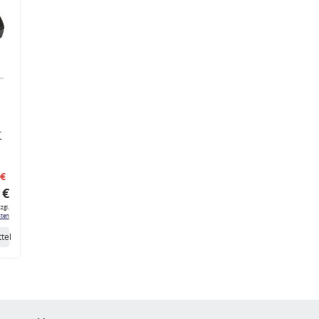
r
 €
 €
zgl.
ten
tel