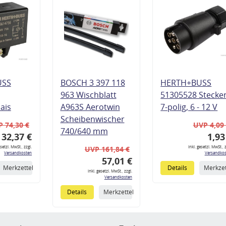
USS
BOSCH 3 397 118
HERTH+BUSS
963 Wischblatt
51305528 Stecke
lais
A963S Aerotwin
7-polig, 6 - 12 V
Scheibenwischer
 74,30 €
UVP 4,09
740/640 mm
32,37 €
1,93
esetzl. MwSt., zzgl.
inkl. gesetzl. MwSt., z
UVP 161,84 €
Versandkosten
Versandkos
57,01 €
Merkzettel
Details
Merkzet
inkl. gesetzl. MwSt., zzgl.
Versandkosten
Details
Merkzettel