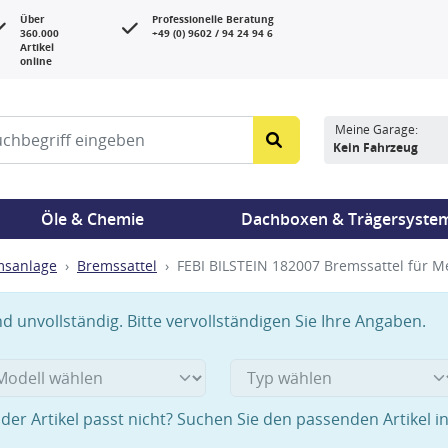
Über
Professionelle Beratung
360.000
+49 (0) 9602 / 94 24 94 6
Artikel
online
Meine Garage:
Kein Fahrzeug
Öle & Chemie
Dachboxen & Trägersyste
msanlage
Bremssattel
FEBI BILSTEIN 182007 Bremssattel für 
 unvollständig. Bitte vervollständigen Sie Ihre Angaben.
der Artikel passt nicht? Suchen Sie den passenden Artikel i