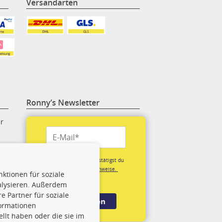
Versandarten
Ronny’s Newsletter
er
re
Mit der Anmeldung bestätigst du
unsere
Datenschutzhinweise.
ktionen für soziale
(*Pflichtfeld)
alysieren. Außerdem
rige
 Partner für soziale
Anmelden
formationen
llt haben oder die sie im
rch