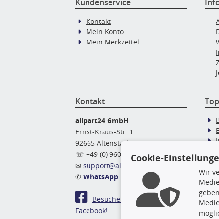
Kundenservice
Inf
Kontakt
Mein Konto
Mein Merkzettel
J
Kontakt
Top
allpart24 GmbH
Ernst-Kraus-Str. 1
92665 Altenstadt
Ö
☏ +49 (0) 9602 / 9 42 49 46
Cookie-Einstellung
✉
support@allpart24.de
Wir v
✆
WhatsApp Nachricht
Medie
geben
Besuchen Sie uns auf
Medie
Facebook!
mögli