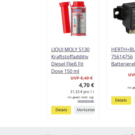
LIQUI MOLY 5130
HERTH+B
Kraftstoffadditiv
75614756
Diesel Fließ Fit
Batteriere
Dose 150 ml
UVP
UVP 6,49 €
4,70 €
inkl. g
31,33 € pro 1 l
inkl. gesetzl. MwSt., zzgl.
Details
Versandkosten
Details
Merkzettel