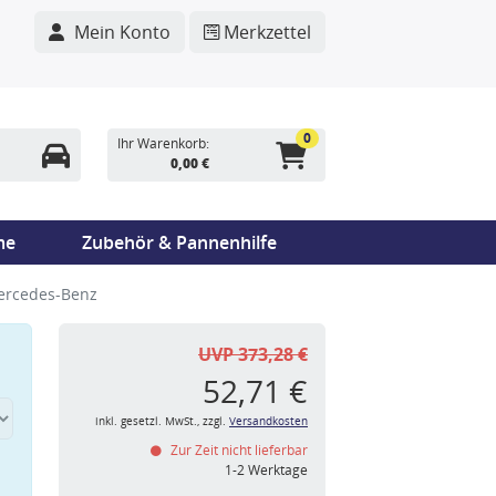
Mein Konto
Merkzettel
0
Ihr Warenkorb:
0,00 €
me
Zubehör & Pannenhilfe
Mercedes-Benz
UVP 373,28 €
52,71 €
inkl. gesetzl. MwSt., zzgl.
Versandkosten
Zur Zeit nicht lieferbar
n
1-2 Werktage