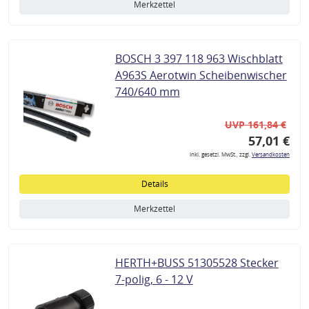
Merkzettel
BOSCH 3 397 118 963 Wischblatt
A963S Aerotwin Scheibenwischer
740/640 mm
UVP 161,84 €
57,01 €
inkl. gesetzl. MwSt., zzgl.
Versandkosten
Details
Merkzettel
HERTH+BUSS 51305528 Stecker
7-polig, 6 - 12 V