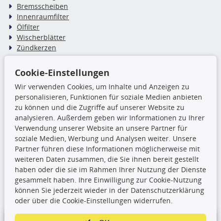
Bremsscheiben
Innenraumfilter
Ölfilter
Wischerblätter
Zündkerzen
Cookie-Einstellungen
TecDoc Inside
Wir verwenden Cookies, um Inhalte und Anzeigen zu
Die hier angezeigten Daten,
personalisieren, Funktionen für soziale Medien anbieten
insbesondere die gesamte Datenbank,
zu können und die Zugriffe auf unserer Website zu
dürfen nicht kopiert werden. Es ist zu
analysieren. Außerdem geben wir Informationen zu Ihrer
unterlassen, die Daten oder die gesamte Datenbank ohne
Verwendung unserer Website an unsere Partner für
vorherige Zustimmung TecDocs zu vervielfältigen, zu
soziale Medien, Werbung und Analysen weiter. Unsere
verbreiten und/oder diese Handlungen durch Dritte ausführen
Partner führen diese Informationen möglicherweise mit
zu lassen. Ein Zuwiderhandeln stellt eine
weiteren Daten zusammen, die Sie ihnen bereit gestellt
Urheberrechtsverletzung dar und wird verfolgt.
haben oder die sie im Rahmen Ihrer Nutzung der Dienste
gesammelt haben. Ihre Einwilligung zur Cookie-Nutzung
können Sie jederzeit wieder in der Datenschutzerklärung
Ronny’s Newsletter
oder über die Cookie-Einstellungen widerrufen.