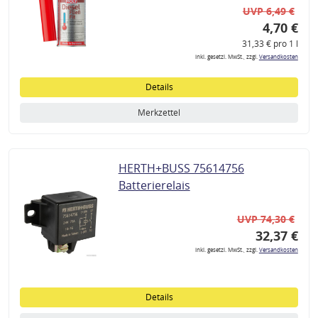
UVP 6,49 €
4,70 €
31,33 € pro 1 l
inkl. gesetzl. MwSt., zzgl.
Versandkosten
Details
Merkzettel
HERTH+BUSS 75614756
Batterierelais
UVP 74,30 €
32,37 €
inkl. gesetzl. MwSt., zzgl.
Versandkosten
Details