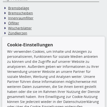
Bremsbeläge
Bremsscheiben
Innenraumfilter
Ölfilter
Wischerblätter
Zündkerzen
Cookie-Einstellungen
TecDoc Inside
Wir verwenden Cookies, um Inhalte und Anzeigen zu
Die hier angezeigten Daten,
personalisieren, Funktionen für soziale Medien anbieten
insbesondere die gesamte Datenbank,
zu können und die Zugriffe auf unserer Website zu
dürfen nicht kopiert werden. Es ist zu
analysieren. Außerdem geben wir Informationen zu Ihrer
unterlassen, die Daten oder die gesamte Datenbank ohne
Verwendung unserer Website an unsere Partner für
vorherige Zustimmung TecDocs zu vervielfältigen, zu
soziale Medien, Werbung und Analysen weiter. Unsere
verbreiten und/oder diese Handlungen durch Dritte ausführen
Partner führen diese Informationen möglicherweise mit
zu lassen. Ein Zuwiderhandeln stellt eine
weiteren Daten zusammen, die Sie ihnen bereit gestellt
Urheberrechtsverletzung dar und wird verfolgt.
haben oder die sie im Rahmen Ihrer Nutzung der Dienste
gesammelt haben. Ihre Einwilligung zur Cookie-Nutzung
können Sie jederzeit wieder in der Datenschutzerklärung
Ronny’s Newsletter
oder über die Cookie-Einstellungen widerrufen.