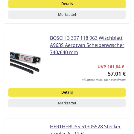
Details
Merkzettel
BOSCH 3 397 118 963 Wischblatt
A963S Aerotwin Scheibenwischer
740/640 mm
UVP 161,84 €
57,01 €
inkl. gesetzl. MwSt., zzgl.
Versandkosten
Details
Merkzettel
HERTH+BUSS 51305528 Stecker
7-polig, 6 - 12 V