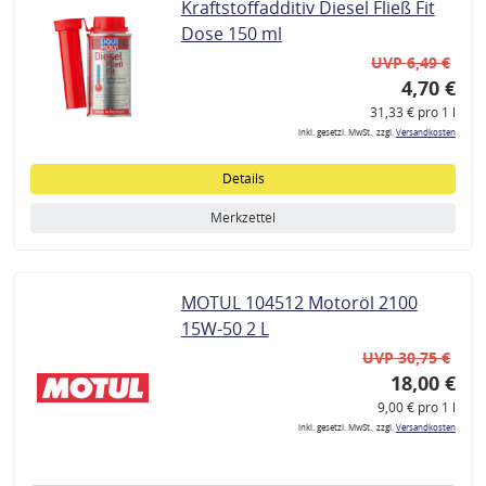
Kraftstoffadditiv Diesel Fließ Fit
Dose 150 ml
UVP 6,49 €
4,70 €
31,33 € pro 1 l
inkl. gesetzl. MwSt., zzgl.
Versandkosten
Details
Merkzettel
MOTUL 104512 Motoröl 2100
15W-50 2 L
UVP 30,75 €
18,00 €
9,00 € pro 1 l
inkl. gesetzl. MwSt., zzgl.
Versandkosten