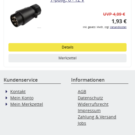
UVP 4,09 €
1,93 €
inkl. gesetzl. MwSt., zzgl.
Versandkosten
Details
Merkzettel
Kundenservice
Informationen
Kontakt
AGB
Mein Konto
Datenschutz
Mein Merkzettel
Widerrufsrecht
Impressum
Zahlung & Versand
Jobs