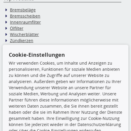
Bremsbeläge
Bremsscheiben
Innenraumfilter
Ölfilter
Wischerblätter
Zündkerzen
Cookie-Einstellungen
TecDoc Inside
Wir verwenden Cookies, um Inhalte und Anzeigen zu
Die hier angezeigten Daten,
personalisieren, Funktionen für soziale Medien anbieten
insbesondere die gesamte Datenbank,
zu können und die Zugriffe auf unserer Website zu
dürfen nicht kopiert werden. Es ist zu
analysieren. Außerdem geben wir Informationen zu Ihrer
unterlassen, die Daten oder die gesamte Datenbank ohne
Verwendung unserer Website an unsere Partner für
vorherige Zustimmung TecDocs zu vervielfältigen, zu
soziale Medien, Werbung und Analysen weiter. Unsere
verbreiten und/oder diese Handlungen durch Dritte ausführen
Partner führen diese Informationen möglicherweise mit
zu lassen. Ein Zuwiderhandeln stellt eine
weiteren Daten zusammen, die Sie ihnen bereit gestellt
Urheberrechtsverletzung dar und wird verfolgt.
haben oder die sie im Rahmen Ihrer Nutzung der Dienste
gesammelt haben. Ihre Einwilligung zur Cookie-Nutzung
können Sie jederzeit wieder in der Datenschutzerklärung
Ronny’s Newsletter
oder über die Cookie-Einstellungen widerrufen.