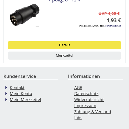
UVP 4,09 €
1,93 €
inkl. gesetzl. MwSt., zzgl.
Versandkosten
Details
Merkzettel
Kundenservice
Informationen
Kontakt
AGB
Mein Konto
Datenschutz
Mein Merkzettel
Widerrufsrecht
Impressum
Zahlung & Versand
Jobs