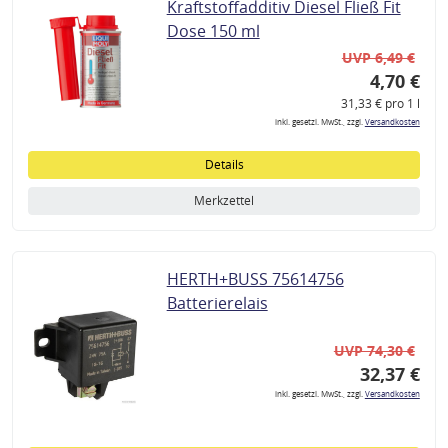
Kraftstoffadditiv Diesel Fließ Fit
Dose 150 ml
UVP 6,49 €
4,70 €
31,33 € pro 1 l
inkl. gesetzl. MwSt., zzgl.
Versandkosten
Details
Merkzettel
HERTH+BUSS 75614756
Batterierelais
UVP 74,30 €
32,37 €
inkl. gesetzl. MwSt., zzgl.
Versandkosten