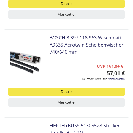
Details
Merkzettel
BOSCH 3 397 118 963 Wischblatt
A963S Aerotwin Scheibenwischer
740/640 mm
UVP 161,84 €
57,01 €
inkl. gesetzl. MwSt., zzgl.
Versandkosten
Details
Merkzettel
HERTH+BUSS 51305528 Stecker
7-polig, 6 - 12 V