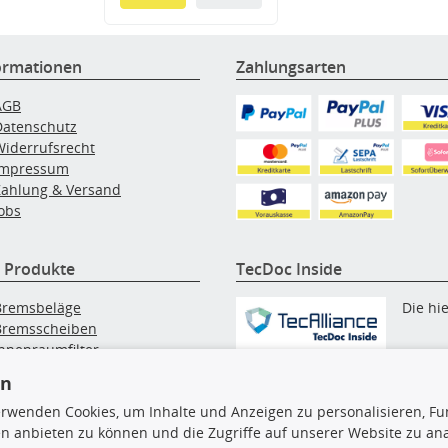
ormationen
Zahlungsarten
AGB
Datenschutz
Widerrufsrecht
Impressum
Zahlung & Versand
obs
 Produkte
TecDoc Inside
Bremsbeläge
Die hi
Bremsscheiben
Innenraumfilter
angezeigten Daten, insbesonde
lfilter
en
die gesamte Datenbank, dürfen
Wischerblätter
nicht kopiert werden. Es ist zu
erwenden Cookies, um Inhalte und Anzeigen zu personalisieren, Fun
Zündkerzen
unterlassen, die Daten oder die
n anbieten zu können und die Zugriffe auf unserer Website zu an
gesamte Datenbank ohne vorhe