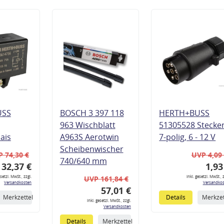
USS
BOSCH 3 397 118
HERTH+BUSS
963 Wischblatt
51305528 Stecke
lais
A963S Aerotwin
7-polig, 6 - 12 V
Scheibenwischer
 74,30 €
UVP 4,09
740/640 mm
32,37 €
1,93
esetzl. MwSt., zzgl.
inkl. gesetzl. MwSt., z
UVP 161,84 €
Versandkosten
Versandkos
57,01 €
Merkzettel
Details
Merkzet
inkl. gesetzl. MwSt., zzgl.
Versandkosten
Details
Merkzettel