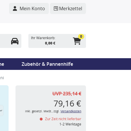
Mein Konto
Merkzettel
0
Ihr Warenkorb:
0,00 €
me
Zubehör & Pannenhilfe
ini
UVP 235,14 €
79,16 €
inkl. gesetzl. MwSt., zzgl.
Versandkosten
Zur Zeit nicht lieferbar
n
1-2 Werktage