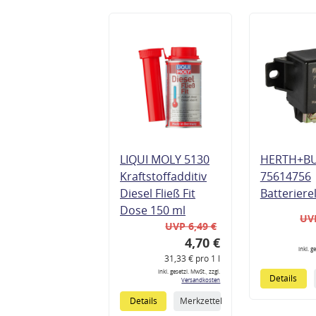
LIQUI MOLY 5130
HERTH+B
Kraftstoffadditiv
75614756
Diesel Fließ Fit
Batteriere
Dose 150 ml
UVP
UVP 6,49 €
4,70 €
inkl. g
31,33 € pro 1 l
inkl. gesetzl. MwSt., zzgl.
Details
Versandkosten
Details
Merkzettel