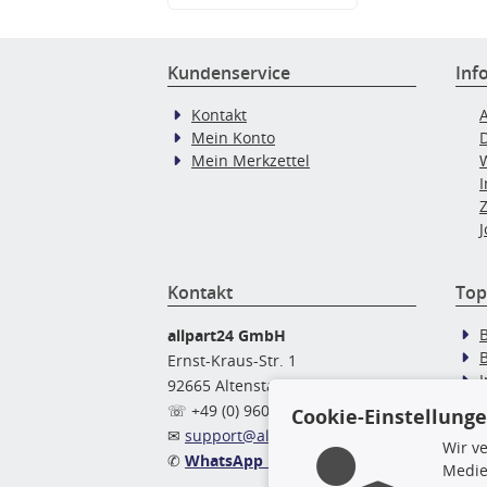
Kundenservice
Inf
Kontakt
Mein Konto
Mein Merkzettel
J
Kontakt
Top
allpart24 GmbH
Ernst-Kraus-Str. 1
92665 Altenstadt
Ö
☏ +49 (0) 9602 / 9 42 49 46
Cookie-Einstellung
✉
support@allpart24.de
Wir v
✆
WhatsApp Nachricht
Medie