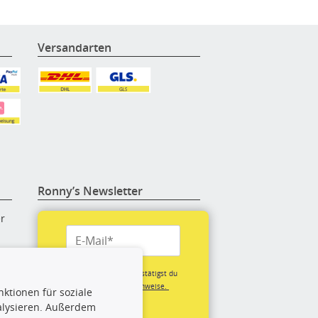
Versandarten
Ronny’s Newsletter
er
re
Mit der Anmeldung bestätigst du
unsere
Datenschutzhinweise.
ktionen für soziale
(*Pflichtfeld)
alysieren. Außerdem
rige