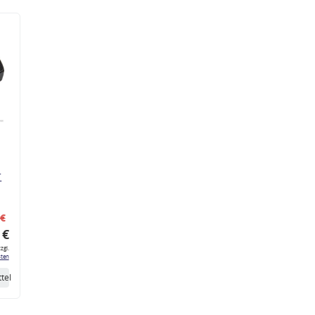
r
 €
 €
zgl.
ten
tel