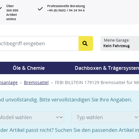
Über
Professionelle Beratung
360.000
+49 (0) 9602 / 94 24 94 6
Artikel
online
Meine Garage:
Kein Fahrzeug
Öle & Chemie
Dachboxen & Trägersyste
msanlage
Bremssattel
FEBI BILSTEIN 179129 Bremssattel für M
 unvollständig. Bitte vervollständigen Sie Ihre Angaben.
der Artikel passt nicht? Suchen Sie den passenden Artikel i