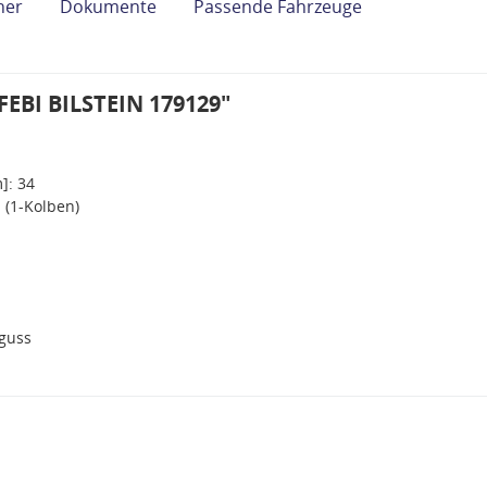
her
Dokumente
Passende Fahrzeuge
FEBI BILSTEIN 179129"
]: 34
 (1-Kolben)
guss