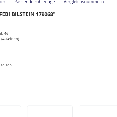
her
Passende Fahrzeuge
Vergleichsnummern
FEBI BILSTEIN 179068"
]: 46
 (4-Kolben)
seisen