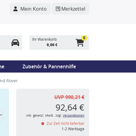
Mein Konto
Merkzettel
0
Ihr Warenkorb:
0,00 €
me
Zubehör & Pannenhilfe
and Rover
UVP 990,21 €
92,64 €
inkl. gesetzl. MwSt., zzgl.
Versandkosten
Zur Zeit nicht lieferbar
n
1-2 Werktage