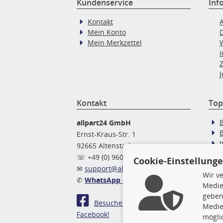
Kundenservice
Inf
Kontakt
Mein Konto
Mein Merkzettel
J
Kontakt
Top
allpart24 GmbH
Ernst-Kraus-Str. 1
92665 Altenstadt
Ö
☏ +49 (0) 9602 / 9 42 49 46
Cookie-Einstellung
✉
support@allpart24.de
Wir v
✆
WhatsApp Nachricht
Medie
geben
Besuchen Sie uns auf
Medie
Facebook!
mögli