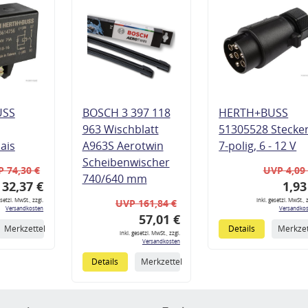
USS
BOSCH 3 397 118
HERTH+BUSS
963 Wischblatt
51305528 Stecke
lais
A963S Aerotwin
7-polig, 6 - 12 V
Scheibenwischer
 74,30 €
UVP 4,09
740/640 mm
32,37 €
1,93
esetzl. MwSt., zzgl.
inkl. gesetzl. MwSt., z
UVP 161,84 €
Versandkosten
Versandkos
57,01 €
Merkzettel
Details
Merkzet
inkl. gesetzl. MwSt., zzgl.
Versandkosten
Details
Merkzettel