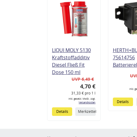
LIQUI MOLY 5130
HERTH+B
Kraftstoffadditiv
75614756
Diesel Fließ Fit
Batteriere
Dose 150 ml
UVP
UVP 6,49 €
4,70 €
inkl. g
31,33 € pro 1 l
inkl. gesetzl. MwSt., zzgl.
Details
Versandkosten
Details
Merkzettel