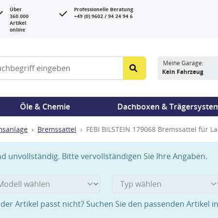
Über
Professionelle Beratung
360.000
+49 (0) 9602 / 94 24 94 6
Artikel
online
Meine Garage:
Kein Fahrzeug
Öle & Chemie
Dachboxen & Trägersyste
msanlage
Bremssattel
FEBI BILSTEIN 179068 Bremssattel für L
 unvollständig. Bitte vervollständigen Sie Ihre Angaben.
der Artikel passt nicht? Suchen Sie den passenden Artikel i