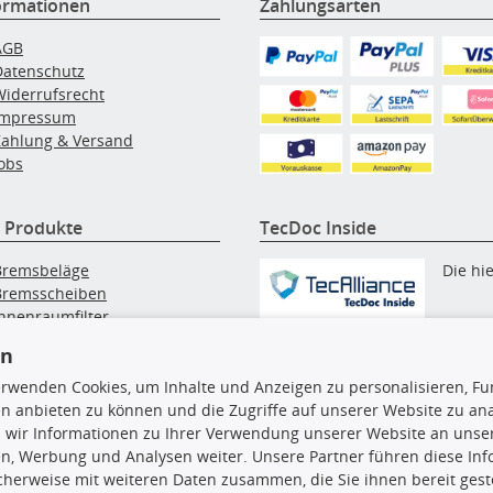
ormationen
Zahlungsarten
AGB
Datenschutz
Widerrufsrecht
Impressum
Zahlung & Versand
obs
 Produkte
TecDoc Inside
Bremsbeläge
Die hi
Bremsscheiben
Innenraumfilter
angezeigten Daten, insbesonde
lfilter
die gesamte Datenbank, dürfen
en
Wischerblätter
nicht kopiert werden. Es ist zu
Zündkerzen
erwenden Cookies, um Inhalte und Anzeigen zu personalisieren, Fun
unterlassen, die Daten oder die
n anbieten zu können und die Zugriffe auf unserer Website zu an
gesamte Datenbank ohne vorhe
 wir Informationen zu Ihrer Verwendung unserer Website an unsere
Zustimmung TecDocs zu
n, Werbung und Analysen weiter. Unsere Partner führen diese In
vervielfältigen, zu verbreiten
cherweise mit weiteren Daten zusammen, die Sie ihnen bereit geste
und/oder diese Handlungen du