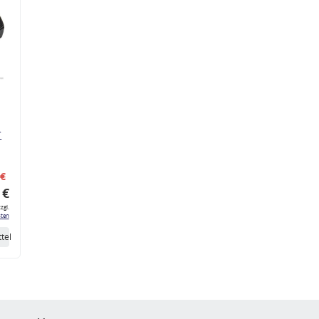
r
 €
 €
zgl.
ten
tel