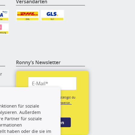
Versandarten
Ronny’s Newsletter
er
re
Mit der Anmeldung bestätigst du
unsere
Datenschutzhinweise.
ktionen für soziale
(*Pflichtfeld)
alysieren. Außerdem
rige
 Partner für soziale
Anmelden
formationen
llt haben oder die sie im
rch