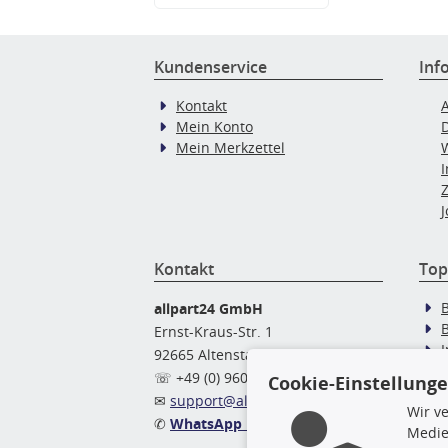
Kundenservice
Inf
Kontakt
Mein Konto
Mein Merkzettel
J
Kontakt
Top
allpart24 GmbH
Ernst-Kraus-Str. 1
92665 Altenstadt
Ö
☏ +49 (0) 9602 / 9 42 49 46
Cookie-Einstellung
✉
support@allpart24.de
Wir v
✆
WhatsApp Nachricht
Medie