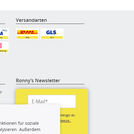
Versandarten
Ronny’s Newsletter
er
re
Mit der Anmeldung bestätigst du
unsere
Datenschutzhinweise.
ktionen für soziale
(*Pflichtfeld)
alysieren. Außerdem
rige