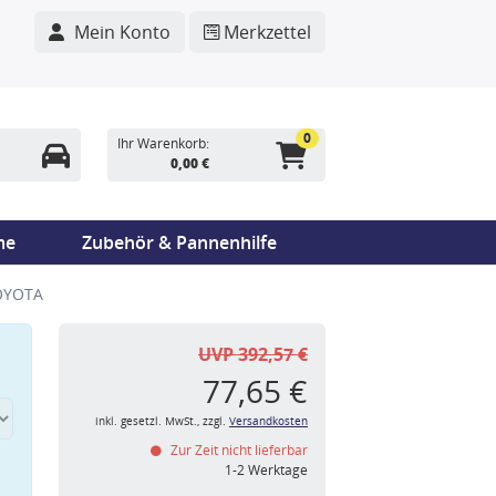
Mein Konto
Merkzettel
0
Ihr Warenkorb:
0,00 €
me
Zubehör & Pannenhilfe
TOYOTA
UVP 392,57 €
77,65 €
inkl. gesetzl. MwSt., zzgl.
Versandkosten
Zur Zeit nicht lieferbar
n
1-2 Werktage