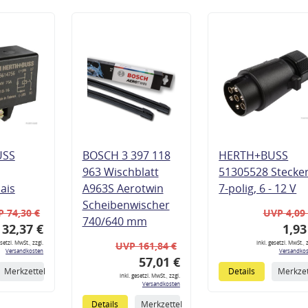
USS
BOSCH 3 397 118
HERTH+BUSS
963 Wischblatt
51305528 Stecke
lais
A963S Aerotwin
7-polig, 6 - 12 V
Scheibenwischer
 74,30 €
UVP 4,09
740/640 mm
32,37 €
1,93
esetzl. MwSt., zzgl.
inkl. gesetzl. MwSt., z
UVP 161,84 €
Versandkosten
Versandkos
57,01 €
Merkzettel
Details
Merkzet
inkl. gesetzl. MwSt., zzgl.
Versandkosten
Details
Merkzettel