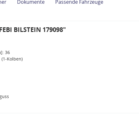
her
Dokumente
Passende Fahrzeuge
FEBI BILSTEIN 179098"
]: 36
 (1-Kolben)
guss