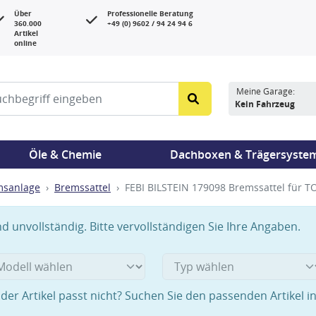
Über
Professionelle Beratung
360.000
+49 (0) 9602 / 94 24 94 6
Artikel
online
Meine Garage:
Kein Fahrzeug
Öle & Chemie
Dachboxen & Trägersyste
msanlage
Bremssattel
FEBI BILSTEIN 179098 Bremssattel für 
 unvollständig. Bitte vervollständigen Sie Ihre Angaben.
der Artikel passt nicht? Suchen Sie den passenden Artikel i