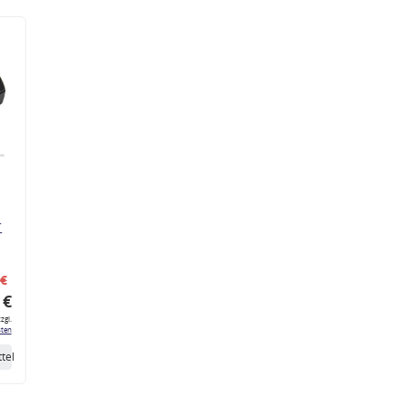
r
 €
 €
zgl.
ten
tel