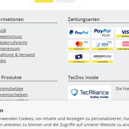
ormationen
Zahlungsarten
AGB
Datenschutz
Widerrufsrecht
Impressum
Zahlung & Versand
obs
 Produkte
TecDoc Inside
Bremsbeläge
Die hi
Bremsscheiben
Innenraumfilter
angezeigten Daten, insbesonde
lfilter
en
die gesamte Datenbank, dürfen
Wischerblätter
nicht kopiert werden. Es ist zu
erwenden Cookies, um Inhalte und Anzeigen zu personalisieren, Fun
Zündkerzen
unterlassen, die Daten oder die
n anbieten zu können und die Zugriffe auf unserer Website zu an
gesamte Datenbank ohne vorhe