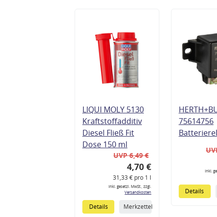
LIQUI MOLY 5130
HERTH+B
Kraftstoffadditiv
75614756
Diesel Fließ Fit
Batteriere
Dose 150 ml
UVP
UVP 6,49 €
4,70 €
inkl. g
31,33 € pro 1 l
inkl. gesetzl. MwSt., zzgl.
Details
Versandkosten
Details
Merkzettel