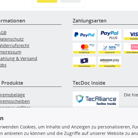
ormationen
Zahlungsarten
AGB
Datenschutz
Widerrufsrecht
Impressum
Zahlung & Versand
obs
 Produkte
TecDoc Inside
Bremsbeläge
Die hi
Bremsscheiben
Innenraumfilter
angezeigten Daten, insbesonde
lfilter
en
die gesamte Datenbank, dürfen
Wischerblätter
nicht kopiert werden. Es ist zu
erwenden Cookies, um Inhalte und Anzeigen zu personalisieren, Fun
Zündkerzen
unterlassen, die Daten oder die
n anbieten zu können und die Zugriffe auf unserer Website zu an
gesamte Datenbank ohne vorhe