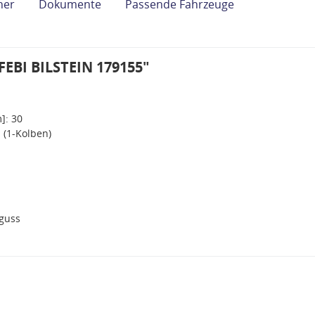
her
Dokumente
Passende Fahrzeuge
FEBI BILSTEIN 179155"
]: 30
 (1-Kolben)
guss