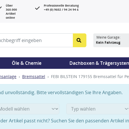
Über
Professionelle Beratung
360.000
+49 (0) 9602 / 94 24 94 6
Artikel
online
Meine Garage:
Kein Fahrzeug
Öle & Chemie
Dachboxen & Trägersyste
msanlage
Bremssattel
FEBI BILSTEIN 179155 Bremssattel für P
 unvollständig. Bitte vervollständigen Sie Ihre Angaben.
der Artikel passt nicht? Suchen Sie den passenden Artikel i