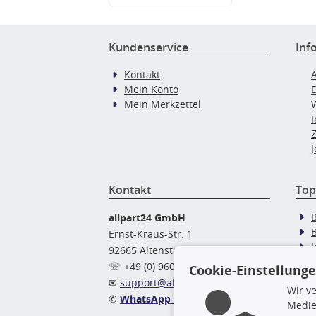
Kundenservice
Inf
Kontakt
Mein Konto
Mein Merkzettel
J
Kontakt
Top
allpart24 GmbH
Ernst-Kraus-Str. 1
92665 Altenstadt
Ö
☏ +49 (0) 9602 / 9 42 49 46
Cookie-Einstellung
✉
support@allpart24.de
Wir v
✆
WhatsApp Nachricht
Medie