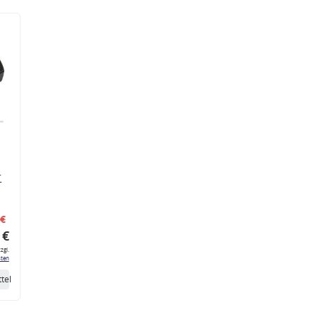
r
 €
 €
zgl.
ten
tel