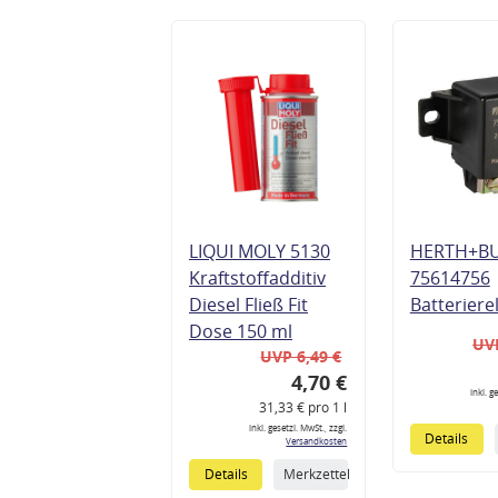
LIQUI MOLY 5130
HERTH+B
Kraftstoffadditiv
75614756
Diesel Fließ Fit
Batteriere
Dose 150 ml
UVP
UVP 6,49 €
4,70 €
inkl. g
31,33 € pro 1 l
inkl. gesetzl. MwSt., zzgl.
Details
Versandkosten
Details
Merkzettel