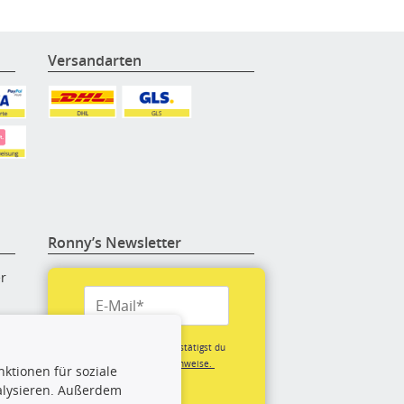
Versandarten
Ronny’s Newsletter
er
re
Mit der Anmeldung bestätigst du
unsere
Datenschutzhinweise.
ktionen für soziale
(*Pflichtfeld)
alysieren. Außerdem
rige