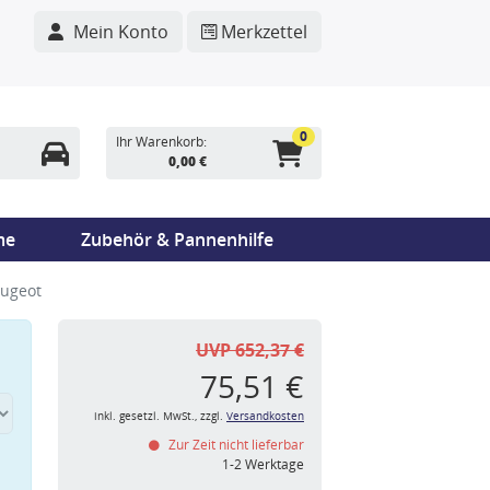
Mein Konto
Merkzettel
0
Ihr Warenkorb:
0,00 €
me
Zubehör & Pannenhilfe
eugeot
UVP 652,37 €
75,51 €
inkl. gesetzl. MwSt., zzgl.
Versandkosten
Zur Zeit nicht lieferbar
n
1-2 Werktage