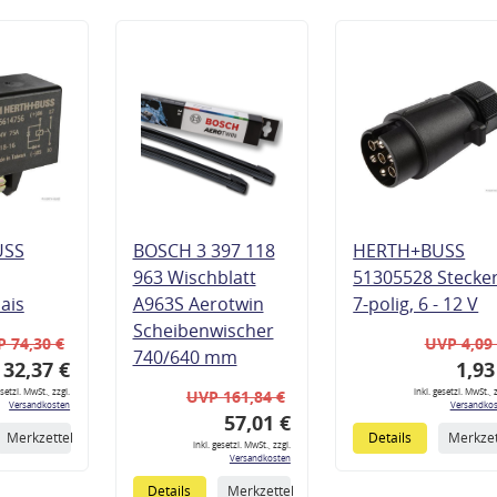
USS
BOSCH 3 397 118
HERTH+BUSS
963 Wischblatt
51305528 Stecke
lais
A963S Aerotwin
7-polig, 6 - 12 V
Scheibenwischer
 74,30 €
UVP 4,09
740/640 mm
32,37 €
1,93
esetzl. MwSt., zzgl.
inkl. gesetzl. MwSt., z
UVP 161,84 €
Versandkosten
Versandkos
57,01 €
Merkzettel
Details
Merkzet
inkl. gesetzl. MwSt., zzgl.
Versandkosten
Details
Merkzettel