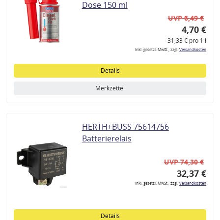
Dose 150 ml
UVP 6,49 €
4,70 €
31,33 € pro 1 l
inkl. gesetzl. MwSt., zzgl.
Versandkosten
Details
Merkzettel
HERTH+BUSS 75614756
Batterierelais
UVP 74,30 €
32,37 €
inkl. gesetzl. MwSt., zzgl.
Versandkosten
Details