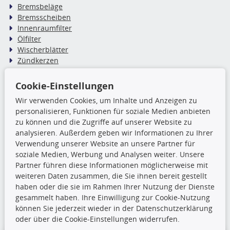
Bremsbeläge
Bremsscheiben
Innenraumfilter
Ölfilter
Wischerblätter
Zündkerzen
Cookie-Einstellungen
TecDoc Inside
Wir verwenden Cookies, um Inhalte und Anzeigen zu
Die hier angezeigten Daten,
personalisieren, Funktionen für soziale Medien anbieten
insbesondere die gesamte Datenbank,
zu können und die Zugriffe auf unserer Website zu
dürfen nicht kopiert werden. Es ist zu
analysieren. Außerdem geben wir Informationen zu Ihrer
unterlassen, die Daten oder die gesamte Datenbank ohne
Verwendung unserer Website an unsere Partner für
vorherige Zustimmung TecDocs zu vervielfältigen, zu
soziale Medien, Werbung und Analysen weiter. Unsere
verbreiten und/oder diese Handlungen durch Dritte ausführen
Partner führen diese Informationen möglicherweise mit
zu lassen. Ein Zuwiderhandeln stellt eine
weiteren Daten zusammen, die Sie ihnen bereit gestellt
Urheberrechtsverletzung dar und wird verfolgt.
haben oder die sie im Rahmen Ihrer Nutzung der Dienste
gesammelt haben. Ihre Einwilligung zur Cookie-Nutzung
können Sie jederzeit wieder in der Datenschutzerklärung
Ronny’s Newsletter
oder über die Cookie-Einstellungen widerrufen.