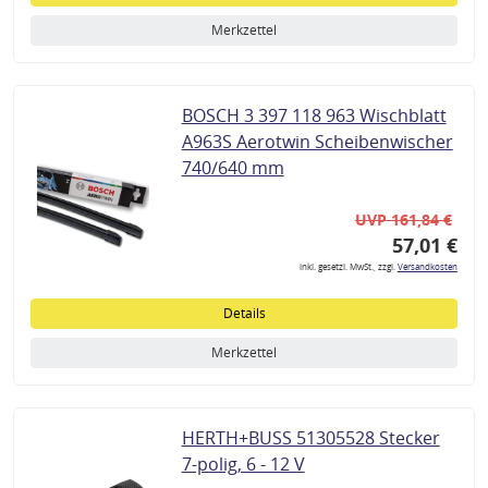
Merkzettel
BOSCH 3 397 118 963 Wischblatt
A963S Aerotwin Scheibenwischer
740/640 mm
UVP 161,84 €
57,01 €
inkl. gesetzl. MwSt., zzgl.
Versandkosten
Details
Merkzettel
HERTH+BUSS 51305528 Stecker
7-polig, 6 - 12 V