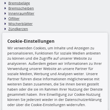
Bremsbeläge
Bremsscheiben
Innenraumfilter
Ölfilter
Wischerblätter
Zündkerzen
Cookie-Einstellungen
TecDoc Inside
Wir verwenden Cookies, um Inhalte und Anzeigen zu
Die hier angezeigten Daten,
personalisieren, Funktionen für soziale Medien anbieten
insbesondere die gesamte Datenbank,
zu können und die Zugriffe auf unserer Website zu
dürfen nicht kopiert werden. Es ist zu
analysieren. Außerdem geben wir Informationen zu Ihrer
unterlassen, die Daten oder die gesamte Datenbank ohne
Verwendung unserer Website an unsere Partner für
vorherige Zustimmung TecDocs zu vervielfältigen, zu
soziale Medien, Werbung und Analysen weiter. Unsere
verbreiten und/oder diese Handlungen durch Dritte ausführen
Partner führen diese Informationen möglicherweise mit
zu lassen. Ein Zuwiderhandeln stellt eine
weiteren Daten zusammen, die Sie ihnen bereit gestellt
Urheberrechtsverletzung dar und wird verfolgt.
haben oder die sie im Rahmen Ihrer Nutzung der Dienste
gesammelt haben. Ihre Einwilligung zur Cookie-Nutzung
können Sie jederzeit wieder in der Datenschutzerklärung
Ronny’s Newsletter
oder über die Cookie-Einstellungen widerrufen.