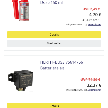
Dose 150 ml
UVP 6,49 €
4,70 €
31,33 € pro 1 l
inkl. gesetzl. MwSt., zzgl.
Versandkosten
Details
Merkzettel
HERTH+BUSS 75614756
Batterierelais
UVP 74,30 €
32,37 €
inkl. gesetzl. MwSt., zzgl.
Versandkosten
Details