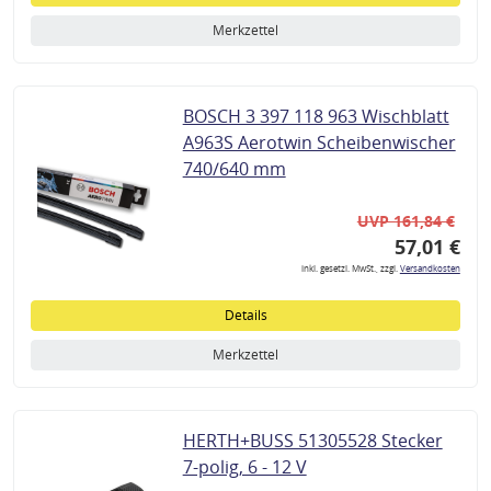
Merkzettel
BOSCH 3 397 118 963 Wischblatt
A963S Aerotwin Scheibenwischer
740/640 mm
UVP 161,84 €
57,01 €
inkl. gesetzl. MwSt., zzgl.
Versandkosten
Details
Merkzettel
HERTH+BUSS 51305528 Stecker
7-polig, 6 - 12 V