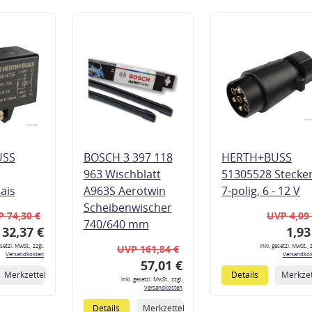
USS
BOSCH 3 397 118
HERTH+BUSS
963 Wischblatt
51305528 Stecke
lais
A963S Aerotwin
7-polig, 6 - 12 V
Scheibenwischer
 74,30 €
UVP 4,09
740/640 mm
32,37 €
1,93
esetzl. MwSt., zzgl.
inkl. gesetzl. MwSt., z
UVP 161,84 €
Versandkosten
Versandkos
57,01 €
Merkzettel
Details
Merkzet
inkl. gesetzl. MwSt., zzgl.
Versandkosten
Details
Merkzettel