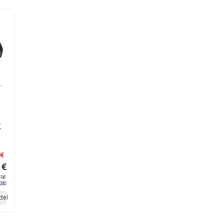
r
 €
 €
zgl.
ten
tel