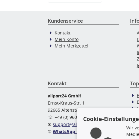
Kundenservice
Inf
Kontakt
Mein Konto
Mein Merkzettel
J
Kontakt
Top
allpart24 GmbH
Ernst-Kraus-Str. 1
92665 Altenstadt
Ö
☏ +49 (0) 9602 / 9 42 49 46
Cookie-Einstellung
✉
support@allpart24.de
Wir v
✆
WhatsApp Nachricht
Medie