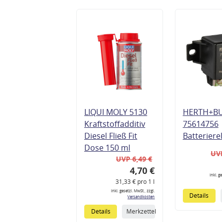
LIQUI MOLY 5130
HERTH+B
Kraftstoffadditiv
75614756
Diesel Fließ Fit
Batteriere
Dose 150 ml
UVP
UVP 6,49 €
4,70 €
inkl. g
31,33 € pro 1 l
inkl. gesetzl. MwSt., zzgl.
Details
Versandkosten
Details
Merkzettel