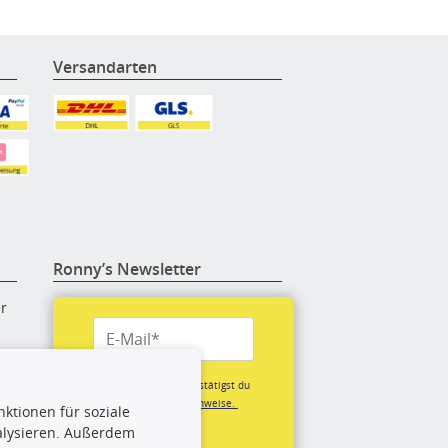
Versandarten
Ronny’s Newsletter
er
re
Mit der Anmeldung bestätigst du
unsere
Datenschutzhinweise.
ktionen für soziale
(*Pflichtfeld)
alysieren. Außerdem
rige