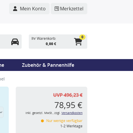
Mein Konto
Merkzettel
0
Ihr Warenkorb:
0,00 €
me
Zubehör & Pannenhilfe
pel
UVP 496,23 €
78,95 €
inkl. gesetzl. MwSt., zzgl.
Versandkosten
Nur wenige verfügbar
n
1-2 Werktage