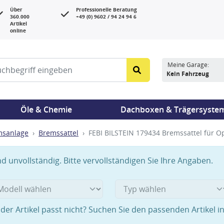
Über
Professionelle Beratung
360.000
+49 (0) 9602 / 94 24 94 6
Artikel
online
Meine Garage:
Kein Fahrzeug
Öle & Chemie
Dachboxen & Trägersyste
msanlage
Bremssattel
FEBI BILSTEIN 179434 Bremssattel für O
 unvollständig. Bitte vervollständigen Sie Ihre Angaben.
der Artikel passt nicht? Suchen Sie den passenden Artikel i