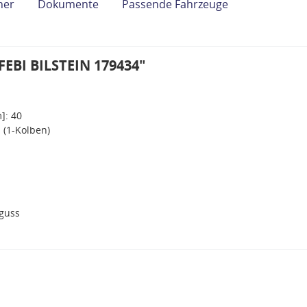
her
Dokumente
Passende Fahrzeuge
FEBI BILSTEIN 179434"
]: 40
 (1-Kolben)
guss