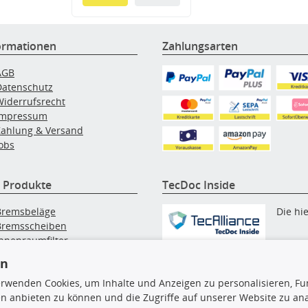
ormationen
Zahlungsarten
AGB
Datenschutz
Widerrufsrecht
Impressum
Zahlung & Versand
obs
 Produkte
TecDoc Inside
Bremsbeläge
Die hi
Bremsscheiben
Innenraumfilter
angezeigten Daten, insbesonde
lfilter
en
die gesamte Datenbank, dürfen
Wischerblätter
nicht kopiert werden. Es ist zu
erwenden Cookies, um Inhalte und Anzeigen zu personalisieren, Fun
Zündkerzen
unterlassen, die Daten oder die
n anbieten zu können und die Zugriffe auf unserer Website zu an
gesamte Datenbank ohne vorhe