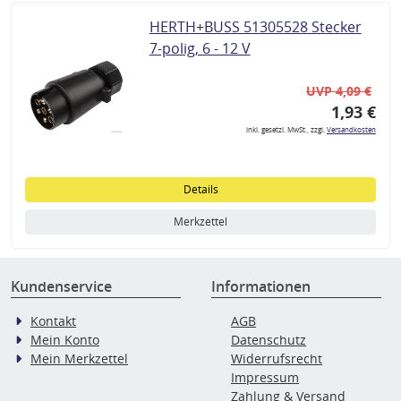
HERTH+BUSS 51305528 Stecker
7-polig, 6 - 12 V
UVP 4,09 €
1,93 €
inkl. gesetzl. MwSt., zzgl.
Versandkosten
Details
Merkzettel
Kundenservice
Informationen
Kontakt
AGB
Mein Konto
Datenschutz
Mein Merkzettel
Widerrufsrecht
Impressum
Zahlung & Versand