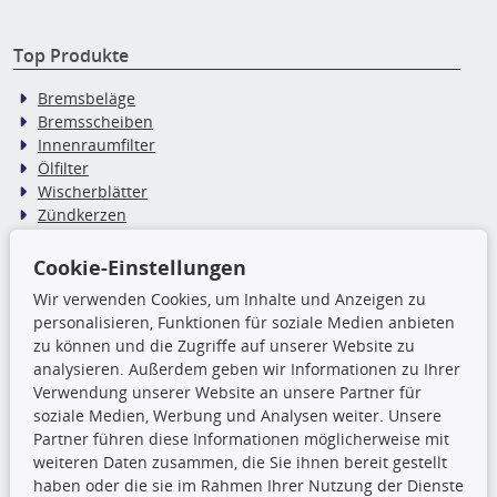
Top Produkte
Bremsbeläge
Bremsscheiben
Innenraumfilter
Ölfilter
Wischerblätter
Zündkerzen
Cookie-Einstellungen
TecDoc Inside
Wir verwenden Cookies, um Inhalte und Anzeigen zu
personalisieren, Funktionen für soziale Medien anbieten
Die hier angezeigten Daten,
zu können und die Zugriffe auf unserer Website zu
insbesondere die gesamte Datenbank,
analysieren. Außerdem geben wir Informationen zu Ihrer
dürfen nicht kopiert werden. Es ist zu
Verwendung unserer Website an unsere Partner für
unterlassen, die Daten oder die gesamte Datenbank ohne
soziale Medien, Werbung und Analysen weiter. Unsere
vorherige Zustimmung TecDocs zu vervielfältigen, zu
Partner führen diese Informationen möglicherweise mit
verbreiten und/oder diese Handlungen durch Dritte ausführen
weiteren Daten zusammen, die Sie ihnen bereit gestellt
zu lassen. Ein Zuwiderhandeln stellt eine
haben oder die sie im Rahmen Ihrer Nutzung der Dienste
Urheberrechtsverletzung dar und wird verfolgt.