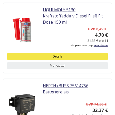
LIQUI MOLY 5130
Kraftstoffadditiv Diesel Fließ Fit
Dose 150 ml
UVP 6,49 €
4,70 €
31,33 € pro 1 l
inkl. gesetzl. MwSt., zzgl.
Versandkosten
Details
Merkzettel
HERTH+BUSS 75614756
Batterierelais
UVP 74,30 €
32,37 €