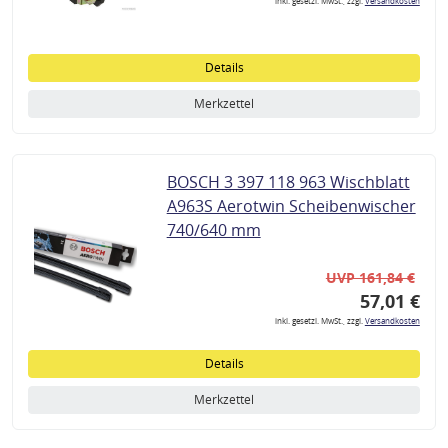
inkl. gesetzl. MwSt., zzgl.
Versandkosten
Details
Merkzettel
BOSCH 3 397 118 963 Wischblatt
A963S Aerotwin Scheibenwischer
740/640 mm
UVP 161,84 €
57,01 €
inkl. gesetzl. MwSt., zzgl.
Versandkosten
Details
Merkzettel