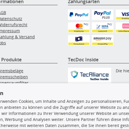
ormationen
Zahlungsarten
AGB
Datenschutz
Widerrufsrecht
Impressum
Zahlung & Versand
obs
 Produkte
TecDoc Inside
Bremsbeläge
Die hi
Bremsscheiben
Innenraumfilter
angezeigten Daten, insbesonde
lfilter
die gesamte Datenbank, dürfen
en
Wischerblätter
nicht kopiert werden. Es ist zu
Zündkerzen
erwenden Cookies, um Inhalte und Anzeigen zu personalisieren, Fun
unterlassen, die Daten oder die
n anbieten zu können und die Zugriffe auf unserer Website zu an
gesamte Datenbank ohne vorhe
 wir Informationen zu Ihrer Verwendung unserer Website an unsere
Zustimmung TecDocs zu
n, Werbung und Analysen weiter. Unsere Partner führen diese In
vervielfältigen, zu verbreiten
cherweise mit weiteren Daten zusammen, die Sie ihnen bereit geste
und/oder diese Handlungen du