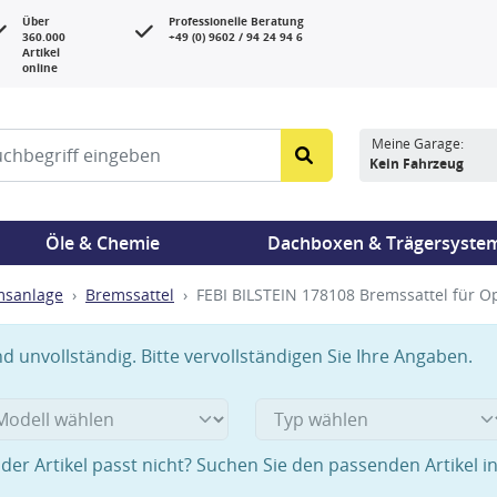
Über
Professionelle Beratung
360.000
+49 (0) 9602 / 94 24 94 6
Artikel
online
Meine Garage:
Kein Fahrzeug
Öle & Chemie
Dachboxen & Trägersyste
msanlage
Bremssattel
FEBI BILSTEIN 178108 Bremssattel für O
 unvollständig. Bitte vervollständigen Sie Ihre Angaben.
der Artikel passt nicht? Suchen Sie den passenden Artikel i