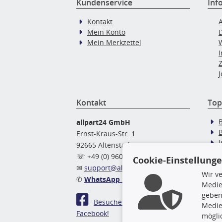
Kundenservice
Inf
Kontakt
Mein Konto
Mein Merkzettel
J
Kontakt
Top
allpart24 GmbH
Ernst-Kraus-Str. 1
92665 Altenstadt
Ö
☏ +49 (0) 9602 / 9 42 49 46
Cookie-Einstellung
✉
support@allpart24.de
Wir v
✆
WhatsApp Nachricht
Medie
geben
Besuchen Sie uns auf
Medie
Facebook!
mögli