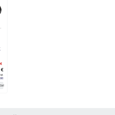
r
 €
 €
zgl.
ten
tel