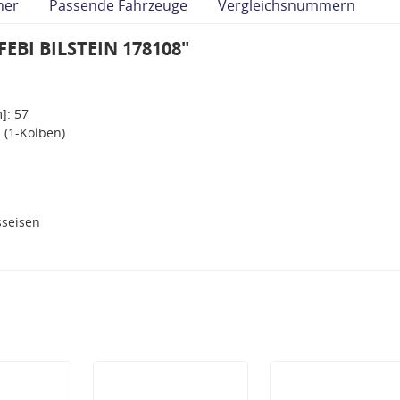
her
Passende Fahrzeuge
Vergleichsnummern
FEBI BILSTEIN 178108"
]: 57
 (1-Kolben)
seisen