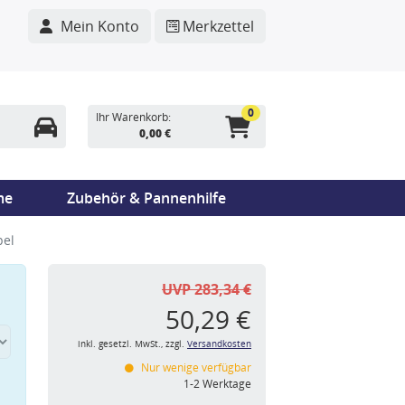
Mein Konto
Merkzettel
0
Ihr Warenkorb:
0,00 €
me
Zubehör & Pannenhilfe
pel
UVP 283,34 €
50,29 €
inkl. gesetzl. MwSt., zzgl.
Versandkosten
Nur wenige verfügbar
n
1-2 Werktage