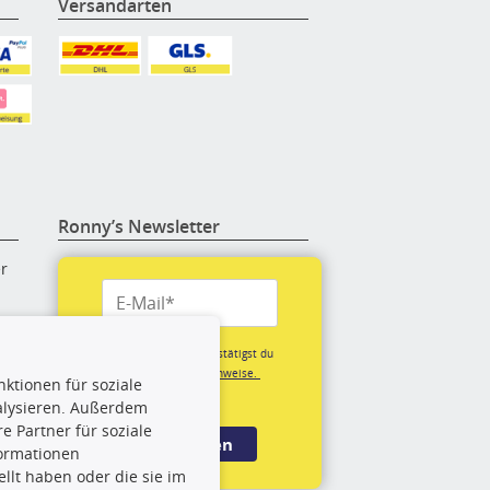
Versandarten
Ronny’s Newsletter
er
re
Mit der Anmeldung bestätigst du
unsere
Datenschutzhinweise.
ktionen für soziale
(*Pflichtfeld)
alysieren. Außerdem
rige
 Partner für soziale
Anmelden
formationen
llt haben oder die sie im
rch