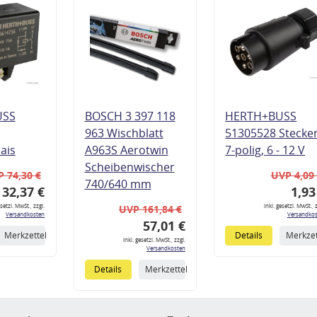
USS
BOSCH 3 397 118
HERTH+BUSS
963 Wischblatt
51305528 Stecke
lais
A963S Aerotwin
7-polig, 6 - 12 V
Scheibenwischer
 74,30 €
UVP 4,09
740/640 mm
32,37 €
1,93
esetzl. MwSt., zzgl.
inkl. gesetzl. MwSt., z
UVP 161,84 €
Versandkosten
Versandkos
57,01 €
Merkzettel
Details
Merkzet
inkl. gesetzl. MwSt., zzgl.
Versandkosten
Details
Merkzettel