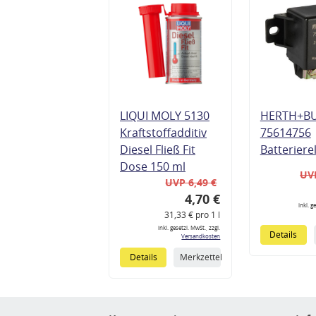
LIQUI MOLY 5130
HERTH+B
Kraftstoffadditiv
75614756
Diesel Fließ Fit
Batteriere
Dose 150 ml
UVP
UVP 6,49 €
4,70 €
inkl. g
31,33 € pro 1 l
inkl. gesetzl. MwSt., zzgl.
Details
Versandkosten
Details
Merkzettel