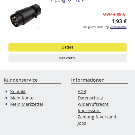
UVP 4,09 €
1,93 €
inkl. gesetzl. MwSt., zzgl.
Versandkosten
Details
Merkzettel
Kundenservice
Informationen
Kontakt
AGB
Mein Konto
Datenschutz
Mein Merkzettel
Widerrufsrecht
Impressum
Zahlung & Versand
Jobs