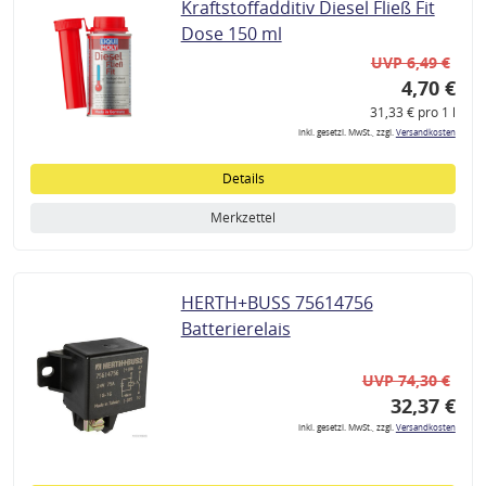
Kraftstoffadditiv Diesel Fließ Fit
Dose 150 ml
UVP 6,49 €
4,70 €
31,33 € pro 1 l
inkl. gesetzl. MwSt., zzgl.
Versandkosten
Details
Merkzettel
HERTH+BUSS 75614756
Batterierelais
UVP 74,30 €
32,37 €
inkl. gesetzl. MwSt., zzgl.
Versandkosten