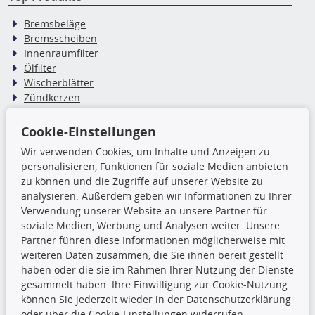
Bremsbeläge
Bremsscheiben
Innenraumfilter
Ölfilter
Wischerblätter
Zündkerzen
Cookie-Einstellungen
TecDoc Inside
Wir verwenden Cookies, um Inhalte und Anzeigen zu
Die hier angezeigten Daten,
personalisieren, Funktionen für soziale Medien anbieten
insbesondere die gesamte Datenbank,
zu können und die Zugriffe auf unserer Website zu
dürfen nicht kopiert werden. Es ist zu
analysieren. Außerdem geben wir Informationen zu Ihrer
unterlassen, die Daten oder die gesamte Datenbank ohne
Verwendung unserer Website an unsere Partner für
vorherige Zustimmung TecDocs zu vervielfältigen, zu
soziale Medien, Werbung und Analysen weiter. Unsere
verbreiten und/oder diese Handlungen durch Dritte ausführen
Partner führen diese Informationen möglicherweise mit
zu lassen. Ein Zuwiderhandeln stellt eine
weiteren Daten zusammen, die Sie ihnen bereit gestellt
Urheberrechtsverletzung dar und wird verfolgt.
haben oder die sie im Rahmen Ihrer Nutzung der Dienste
gesammelt haben. Ihre Einwilligung zur Cookie-Nutzung
können Sie jederzeit wieder in der Datenschutzerklärung
Ronny’s Newsletter
oder über die Cookie-Einstellungen widerrufen.