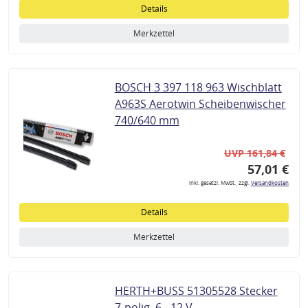
Details
Merkzettel
BOSCH 3 397 118 963 Wischblatt
A963S Aerotwin Scheibenwischer
740/640 mm
UVP 161,84 €
57,01 €
inkl. gesetzl. MwSt., zzgl.
Versandkosten
Details
Merkzettel
HERTH+BUSS 51305528 Stecker
7-polig, 6 - 12 V