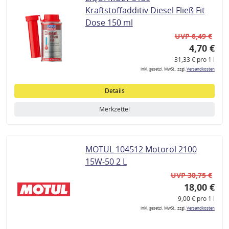
Kraftstoffadditiv Diesel Fließ Fit
Dose 150 ml
UVP 6,49 €
4,70 €
31,33 € pro 1 l
inkl. gesetzl. MwSt., zzgl.
Versandkosten
Details
Merkzettel
MOTUL 104512 Motoröl 2100
15W-50 2 L
UVP 30,75 €
18,00 €
9,00 € pro 1 l
inkl. gesetzl. MwSt., zzgl.
Versandkosten