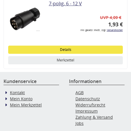
7-polig, 6 - 12 V
UVP 4,09 €
1,93 €
inkl. gesetzl. MwSt., zzgl.
Versandkosten
Details
Merkzettel
Kundenservice
Informationen
Kontakt
AGB
Mein Konto
Datenschutz
Mein Merkzettel
Widerrufsrecht
Impressum
Zahlung & Versand
Jobs