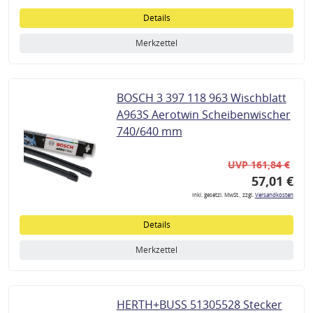
Details
Merkzettel
BOSCH 3 397 118 963 Wischblatt
A963S Aerotwin Scheibenwischer
740/640 mm
UVP 161,84 €
57,01 €
inkl. gesetzl. MwSt., zzgl.
Versandkosten
Details
Merkzettel
HERTH+BUSS 51305528 Stecker