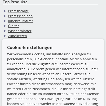
Top Produkte
Bremsbeläge
Bremsscheiben
Innenraumfilter
Ölfilter
Wischerblätter
Zündkerzen
Cookie-Einstellungen
TecDoc Inside
Wir verwenden Cookies, um Inhalte und Anzeigen zu
Die hier angezeigten Daten,
personalisieren, Funktionen für soziale Medien anbieten
insbesondere die gesamte Datenbank,
zu können und die Zugriffe auf unserer Website zu
dürfen nicht kopiert werden. Es ist zu
analysieren. Außerdem geben wir Informationen zu Ihrer
unterlassen, die Daten oder die gesamte Datenbank ohne
Verwendung unserer Website an unsere Partner für
vorherige Zustimmung TecDocs zu vervielfältigen, zu
soziale Medien, Werbung und Analysen weiter. Unsere
verbreiten und/oder diese Handlungen durch Dritte ausführen
Partner führen diese Informationen möglicherweise mit
zu lassen. Ein Zuwiderhandeln stellt eine
weiteren Daten zusammen, die Sie ihnen bereit gestellt
Urheberrechtsverletzung dar und wird verfolgt.
haben oder die sie im Rahmen Ihrer Nutzung der Dienste
gesammelt haben. Ihre Einwilligung zur Cookie-Nutzung
können Sie jederzeit wieder in der Datenschutzerklärung