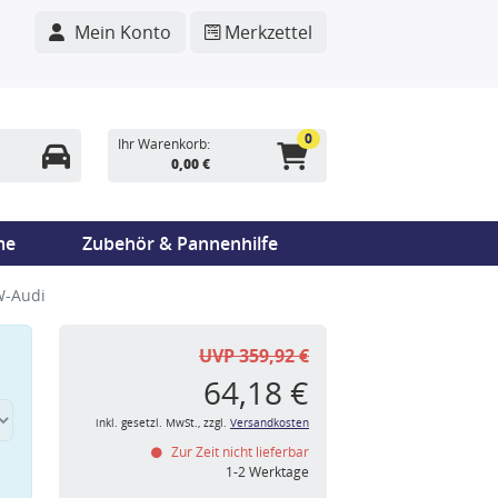
Mein Konto
Merkzettel
0
Ihr Warenkorb:
0,00 €
me
Zubehör & Pannenhilfe
W-Audi
UVP 359,92 €
64,18 €
inkl. gesetzl. MwSt., zzgl.
Versandkosten
Zur Zeit nicht lieferbar
n
1-2 Werktage