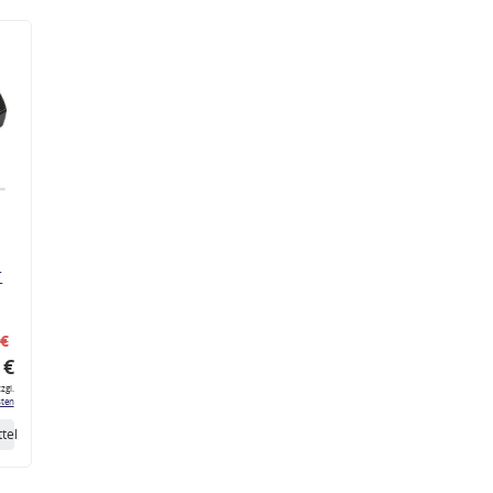
r
 €
 €
zgl.
ten
tel