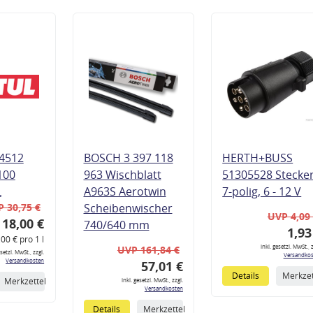
4512
BOSCH 3 397 118
HERTH+BUSS
100
963 Wischblatt
51305528 Stecke
L
A963S Aerotwin
7-polig, 6 - 12 V
 30,75 €
Scheibenwischer
UVP 4,09
18,00 €
740/640 mm
1,93
,00 € pro 1 l
inkl. gesetzl. MwSt., z
UVP 161,84 €
esetzl. MwSt., zzgl.
Versandkos
Versandkosten
57,01 €
Details
Merkzet
Merkzettel
inkl. gesetzl. MwSt., zzgl.
Versandkosten
Details
Merkzettel