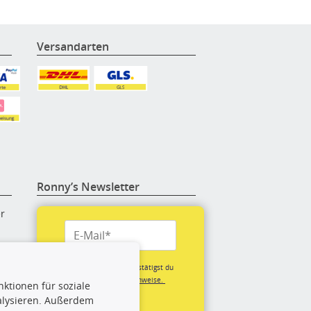
Versandarten
Ronny’s Newsletter
er
re
Mit der Anmeldung bestätigst du
unsere
Datenschutzhinweise.
ktionen für soziale
(*Pflichtfeld)
alysieren. Außerdem
rige