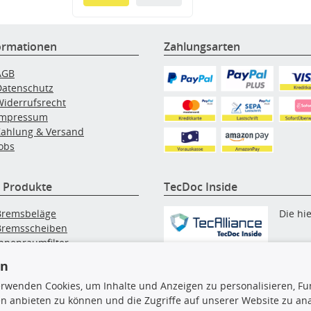
ormationen
Zahlungsarten
AGB
Datenschutz
Widerrufsrecht
Impressum
Zahlung & Versand
obs
 Produkte
TecDoc Inside
Bremsbeläge
Die hi
Bremsscheiben
Innenraumfilter
angezeigten Daten, insbesonde
lfilter
en
die gesamte Datenbank, dürfen
Wischerblätter
nicht kopiert werden. Es ist zu
erwenden Cookies, um Inhalte und Anzeigen zu personalisieren, Fun
Zündkerzen
unterlassen, die Daten oder die
n anbieten zu können und die Zugriffe auf unserer Website zu an
gesamte Datenbank ohne vorhe