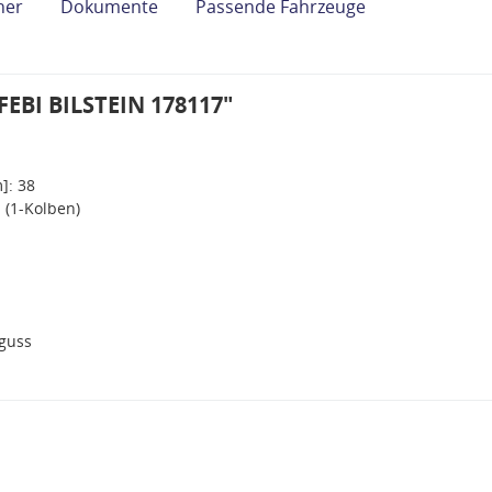
her
Dokumente
Passende Fahrzeuge
FEBI BILSTEIN 178117"
]: 38
 (1-Kolben)
guss