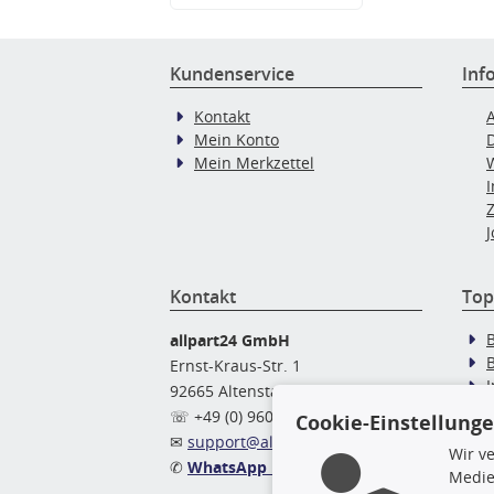
Kundenservice
Inf
Kontakt
Mein Konto
Mein Merkzettel
J
Kontakt
Top
allpart24 GmbH
Ernst-Kraus-Str. 1
92665 Altenstadt
Ö
☏ +49 (0) 9602 / 9 42 49 46
Cookie-Einstellung
✉
support@allpart24.de
Wir v
✆
WhatsApp Nachricht
Medie