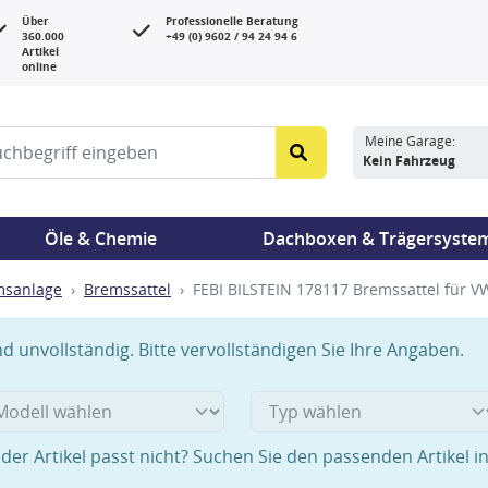
Über
Professionelle Beratung
360.000
+49 (0) 9602 / 94 24 94 6
Artikel
online
Meine Garage:
Kein Fahrzeug
Öle & Chemie
Dachboxen & Trägersyste
msanlage
Bremssattel
FEBI BILSTEIN 178117 Bremssattel für V
 unvollständig. Bitte vervollständigen Sie Ihre Angaben.
der Artikel passt nicht? Suchen Sie den passenden Artikel i