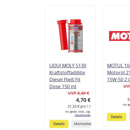
LIQUI MOLY 5130
MOTUL 10
Kraftstoffadditiv
Motoröl 2
Diesel Fließ Fit
15W-50 2 
Dose 150 ml
UVP
UVP 6,49 €
4,70 €
9
inkl. g
31,33 € pro 1 l
inkl. gesetzl. MwSt., zzgl.
Versandkosten
Details
Details
Merkzettel