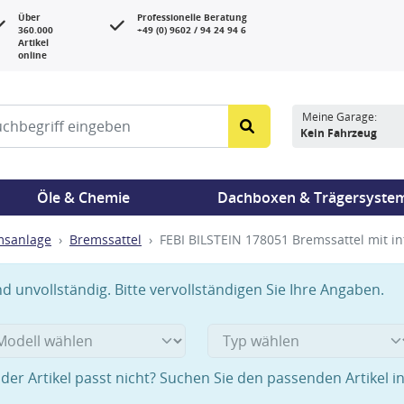
Über
Professionelle Beratung
360.000
+49 (0) 9602 / 94 24 94 6
Artikel
online
Meine Garage:
Kein Fahrzeug
Öle & Chemie
Dachboxen & Trägersyste
msanlage
Bremssattel
FEBI BILSTEIN 178051 Bremssattel mit in
 unvollständig. Bitte vervollständigen Sie Ihre Angaben.
der Artikel passt nicht? Suchen Sie den passenden Artikel i