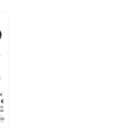
r
 €
 €
zgl.
ten
tel