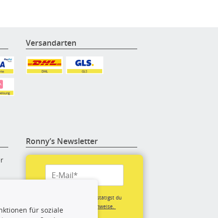
Versandarten
Ronny’s Newsletter
er
re
Mit der Anmeldung bestätigst du
unsere
Datenschutzhinweise.
ktionen für soziale
(*Pflichtfeld)