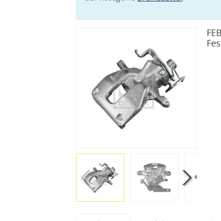
FEB
Fes