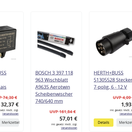
USS
BOSCH 3 397 118
HERTH+BUSS
963 Wischblatt
51305528 Stecke
lais
A963S Aerotwin
7-polig, 6 - 12 V
Scheibenwischer
 74,30 €
UVP 4,09
740/640 mm
32,37 €
1,93
esetzl. MwSt., zzgl.
inkl. gesetzl. MwSt., z
UVP 161,84 €
Versandkosten
Versandkos
57,01 €
Merkzettel
Details
Merkzet
inkl. gesetzl. MwSt., zzgl.
Versandkosten