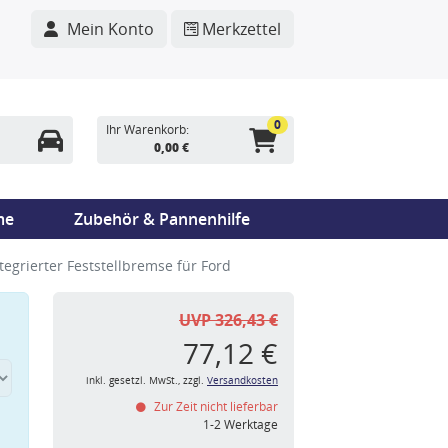
Mein Konto
Merkzettel
0
Ihr Warenkorb:
0,00 €
me
Zubehör & Pannenhilfe
tegrierter Feststellbremse für Ford
UVP 326,43 €
77,12 €
inkl. gesetzl. MwSt., zzgl.
Versandkosten
Zur Zeit nicht lieferbar
n
1-2 Werktage