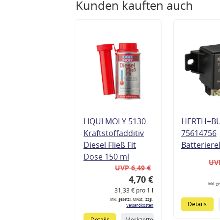
Kunden kauften auch
LIQUI MOLY 5130
HERTH+B
Kraftstoffadditiv
75614756
Diesel Fließ Fit
Batteriere
Dose 150 ml
UVP
UVP 6,49 €
4,70 €
inkl. g
31,33 € pro 1 l
inkl. gesetzl. MwSt., zzgl.
Details
Versandkosten
Details
Merkzettel