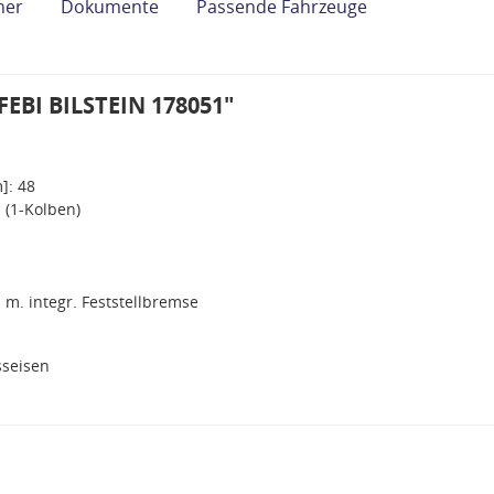
her
Dokumente
Passende Fahrzeuge
FEBI BILSTEIN 178051"
]: 48
 (1-Kolben)
m. integr. Feststellbremse
seisen