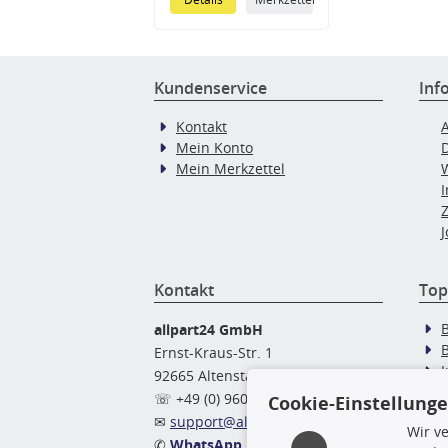
Kundenservice
Inf
Kontakt
Mein Konto
Mein Merkzettel
J
Kontakt
Top
allpart24 GmbH
Ernst-Kraus-Str. 1
92665 Altenstadt
Ö
☏ +49 (0) 9602 / 9 42 49 46
Cookie-Einstellung
✉
support@allpart24.de
Wir v
✆
WhatsApp Nachricht