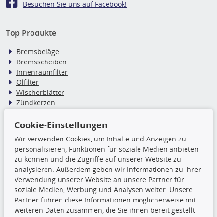
Besuchen Sie uns auf Facebook!
Top Produkte
Bremsbeläge
Bremsscheiben
Innenraumfilter
Ölfilter
Wischerblätter
Zündkerzen
Cookie-Einstellungen
TecDoc Inside
Wir verwenden Cookies, um Inhalte und Anzeigen zu
personalisieren, Funktionen für soziale Medien anbieten
Die hier angezeigten Daten,
zu können und die Zugriffe auf unserer Website zu
insbesondere die gesamte Datenbank,
analysieren. Außerdem geben wir Informationen zu Ihrer
dürfen nicht kopiert werden. Es ist zu
Verwendung unserer Website an unsere Partner für
unterlassen, die Daten oder die gesamte Datenbank ohne
soziale Medien, Werbung und Analysen weiter. Unsere
vorherige Zustimmung TecDocs zu vervielfältigen, zu
Partner führen diese Informationen möglicherweise mit
verbreiten und/oder diese Handlungen durch Dritte ausführen
weiteren Daten zusammen, die Sie ihnen bereit gestellt
zu lassen. Ein Zuwiderhandeln stellt eine