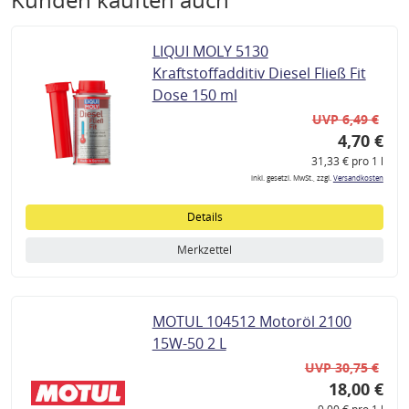
LIQUI MOLY 5130
Kraftstoffadditiv Diesel Fließ Fit
Dose 150 ml
UVP 6,49 €
4,70 €
31,33 € pro 1 l
inkl. gesetzl. MwSt., zzgl.
Versandkosten
Details
Merkzettel
MOTUL 104512 Motoröl 2100
15W-50 2 L
UVP 30,75 €
18,00 €