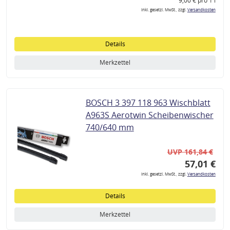
9,00 € pro 1 l
inkl. gesetzl. MwSt., zzgl.
Versandkosten
Details
Merkzettel
BOSCH 3 397 118 963 Wischblatt
A963S Aerotwin Scheibenwischer
740/640 mm
UVP 161,84 €
57,01 €
inkl. gesetzl. MwSt., zzgl.
Versandkosten
Details
Merkzettel