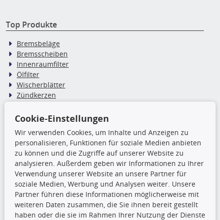
Top Produkte
Bremsbeläge
Bremsscheiben
Innenraumfilter
Ölfilter
Wischerblätter
Zündkerzen
Cookie-Einstellungen
TecDoc Inside
Wir verwenden Cookies, um Inhalte und Anzeigen zu
personalisieren, Funktionen für soziale Medien anbieten
Die hier angezeigten Daten,
zu können und die Zugriffe auf unserer Website zu
insbesondere die gesamte Datenbank,
analysieren. Außerdem geben wir Informationen zu Ihrer
dürfen nicht kopiert werden. Es ist zu
Verwendung unserer Website an unsere Partner für
unterlassen, die Daten oder die gesamte Datenbank ohne
soziale Medien, Werbung und Analysen weiter. Unsere
vorherige Zustimmung TecDocs zu vervielfältigen, zu
Partner führen diese Informationen möglicherweise mit
verbreiten und/oder diese Handlungen durch Dritte ausführen
weiteren Daten zusammen, die Sie ihnen bereit gestellt
zu lassen. Ein Zuwiderhandeln stellt eine
haben oder die sie im Rahmen Ihrer Nutzung der Dienste
Urheberrechtsverletzung dar und wird verfolgt.