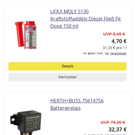
LIQUI MOLY 5130
Kraftstoffadditiv Diesel Fließ Fit
Dose 150 ml
UVP 6,49 €
4,70 €
31,33 € pro 1 l
inkl. gesetzl. MwSt., zzgl.
Versandkosten
Details
Merkzettel
HERTH+BUSS 75614756
Batterierelais
UVP 74,30 €
32,37 €