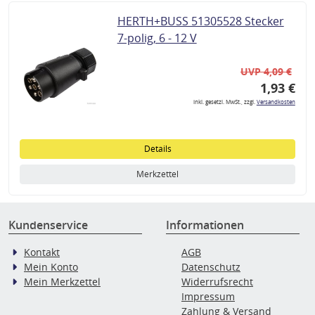
HERTH+BUSS 51305528 Stecker
7-polig, 6 - 12 V
UVP 4,09 €
1,93 €
inkl. gesetzl. MwSt., zzgl.
Versandkosten
Details
Merkzettel
Kundenservice
Informationen
Kontakt
AGB
Mein Konto
Datenschutz
Mein Merkzettel
Widerrufsrecht
Impressum
Zahlung & Versand