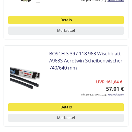
inkl. gesetzl. MwSt., zzgl.
Versandkosten
Details
Merkzettel
BOSCH 3 397 118 963 Wischblatt
A963S Aerotwin Scheibenwischer
740/640 mm
UVP 161,84 €
57,01 €
inkl. gesetzl. MwSt., zzgl.
Versandkosten
Details
Merkzettel