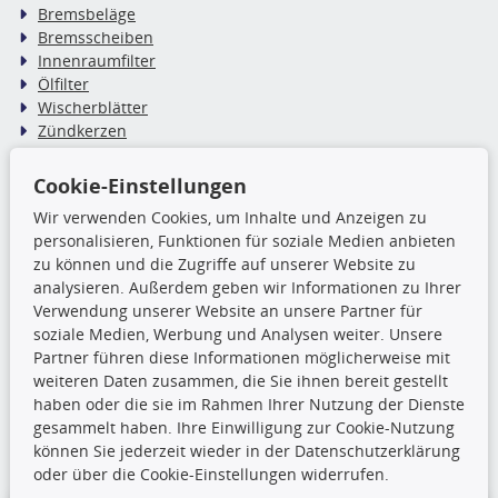
Bremsbeläge
Bremsscheiben
Innenraumfilter
Ölfilter
Wischerblätter
Zündkerzen
Cookie-Einstellungen
TecDoc Inside
Wir verwenden Cookies, um Inhalte und Anzeigen zu
Die hier angezeigten Daten,
personalisieren, Funktionen für soziale Medien anbieten
insbesondere die gesamte Datenbank,
zu können und die Zugriffe auf unserer Website zu
dürfen nicht kopiert werden. Es ist zu
analysieren. Außerdem geben wir Informationen zu Ihrer
unterlassen, die Daten oder die gesamte Datenbank ohne
Verwendung unserer Website an unsere Partner für
vorherige Zustimmung TecDocs zu vervielfältigen, zu
soziale Medien, Werbung und Analysen weiter. Unsere
verbreiten und/oder diese Handlungen durch Dritte ausführen
Partner führen diese Informationen möglicherweise mit
zu lassen. Ein Zuwiderhandeln stellt eine
weiteren Daten zusammen, die Sie ihnen bereit gestellt
Urheberrechtsverletzung dar und wird verfolgt.
haben oder die sie im Rahmen Ihrer Nutzung der Dienste
gesammelt haben. Ihre Einwilligung zur Cookie-Nutzung
können Sie jederzeit wieder in der Datenschutzerklärung
Ronny’s Newsletter
oder über die Cookie-Einstellungen widerrufen.