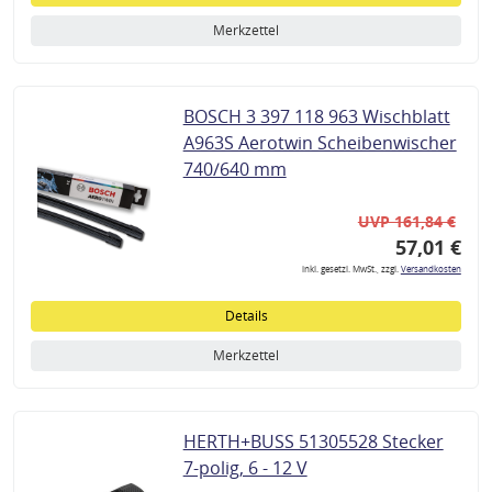
Merkzettel
BOSCH 3 397 118 963 Wischblatt
A963S Aerotwin Scheibenwischer
740/640 mm
UVP 161,84 €
57,01 €
inkl. gesetzl. MwSt., zzgl.
Versandkosten
Details
Merkzettel
HERTH+BUSS 51305528 Stecker
7-polig, 6 - 12 V