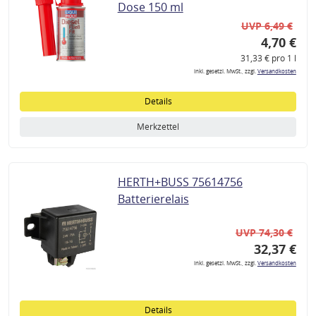
Dose 150 ml
UVP 6,49 €
4,70 €
31,33 € pro 1 l
inkl. gesetzl. MwSt., zzgl.
Versandkosten
Details
Merkzettel
HERTH+BUSS 75614756
Batterierelais
UVP 74,30 €
32,37 €
inkl. gesetzl. MwSt., zzgl.
Versandkosten
Details