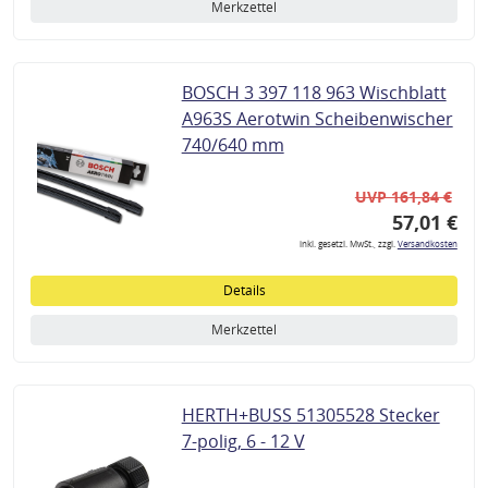
Merkzettel
BOSCH 3 397 118 963 Wischblatt
A963S Aerotwin Scheibenwischer
740/640 mm
UVP 161,84 €
57,01 €
inkl. gesetzl. MwSt., zzgl.
Versandkosten
Details
Merkzettel
HERTH+BUSS 51305528 Stecker
7-polig, 6 - 12 V