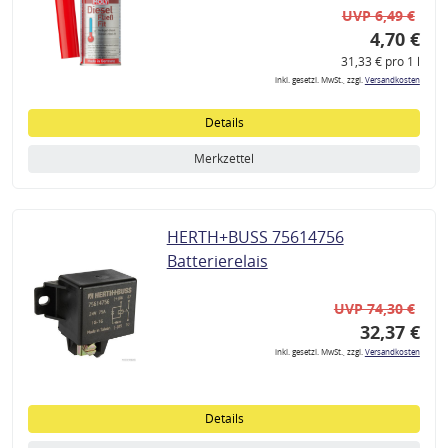
UVP 6,49 €
4,70 €
31,33 € pro 1 l
inkl. gesetzl. MwSt., zzgl.
Versandkosten
Details
Merkzettel
HERTH+BUSS 75614756
Batterierelais
UVP 74,30 €
32,37 €
inkl. gesetzl. MwSt., zzgl.
Versandkosten
Details