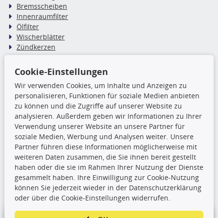
Bremsscheiben
Innenraumfilter
Ölfilter
Wischerblätter
Zündkerzen
Cookie-Einstellungen
TecDoc Inside
Wir verwenden Cookies, um Inhalte und Anzeigen zu
Die hier angezeigten Daten,
personalisieren, Funktionen für soziale Medien anbieten
insbesondere die gesamte Datenbank,
zu können und die Zugriffe auf unserer Website zu
dürfen nicht kopiert werden. Es ist zu
analysieren. Außerdem geben wir Informationen zu Ihrer
unterlassen, die Daten oder die gesamte Datenbank ohne
Verwendung unserer Website an unsere Partner für
vorherige Zustimmung TecDocs zu vervielfältigen, zu
soziale Medien, Werbung und Analysen weiter. Unsere
verbreiten und/oder diese Handlungen durch Dritte ausführen
Partner führen diese Informationen möglicherweise mit
zu lassen. Ein Zuwiderhandeln stellt eine
weiteren Daten zusammen, die Sie ihnen bereit gestellt
Urheberrechtsverletzung dar und wird verfolgt.
haben oder die sie im Rahmen Ihrer Nutzung der Dienste
gesammelt haben. Ihre Einwilligung zur Cookie-Nutzung
können Sie jederzeit wieder in der Datenschutzerklärung
Ronny’s Newsletter
oder über die Cookie-Einstellungen widerrufen.