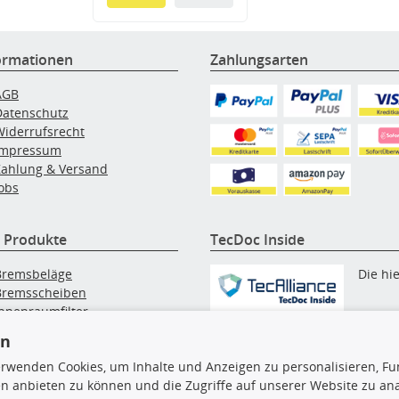
ormationen
Zahlungsarten
AGB
Datenschutz
Widerrufsrecht
Impressum
Zahlung & Versand
obs
 Produkte
TecDoc Inside
Bremsbeläge
Die hi
Bremsscheiben
Innenraumfilter
angezeigten Daten, insbesonde
lfilter
en
die gesamte Datenbank, dürfen
Wischerblätter
nicht kopiert werden. Es ist zu
erwenden Cookies, um Inhalte und Anzeigen zu personalisieren, Fun
Zündkerzen
unterlassen, die Daten oder die
n anbieten zu können und die Zugriffe auf unserer Website zu an
gesamte Datenbank ohne vorhe