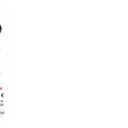
r
 €
 €
zgl.
ten
tel