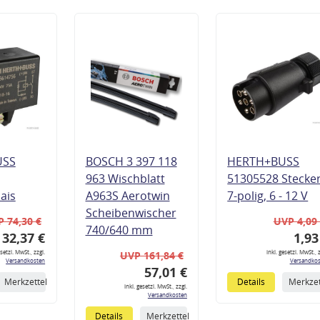
USS
BOSCH 3 397 118
HERTH+BUSS
963 Wischblatt
51305528 Stecke
lais
A963S Aerotwin
7-polig, 6 - 12 V
Scheibenwischer
 74,30 €
UVP 4,09
740/640 mm
32,37 €
1,93
esetzl. MwSt., zzgl.
inkl. gesetzl. MwSt., z
UVP 161,84 €
Versandkosten
Versandkos
57,01 €
Merkzettel
Details
Merkzet
inkl. gesetzl. MwSt., zzgl.
Versandkosten
Details
Merkzettel