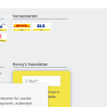
Versandarten
Ronny’s Newsletter
er
re
Mit der Anmeldung bestätigst du
unsere
Datenschutzhinweise.
ktionen für soziale
(*Pflichtfeld)
alysieren. Außerdem
rige