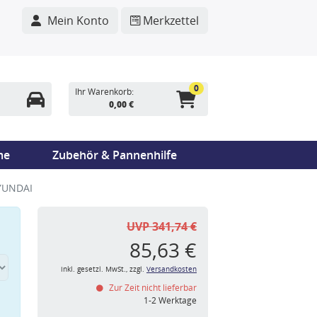
Mein Konto
Merkzettel
0
Ihr Warenkorb:
0,00 €
me
Zubehör & Pannenhilfe
HYUNDAI
UVP 341,74 €
85,63 €
inkl. gesetzl. MwSt., zzgl.
Versandkosten
Zur Zeit nicht lieferbar
n
1-2 Werktage