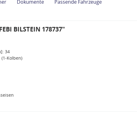
her
Dokumente
Passende Fahrzeuge
FEBI BILSTEIN 178737"
]: 34
 (1-Kolben)
seisen