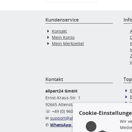
Kundenservice
Inf
Kontakt
Mein Konto
Mein Merkzettel
J
Kontakt
Top
allpart24 GmbH
Ernst-Kraus-Str. 1
92665 Altenstadt
Ö
☏ +49 (0) 9602 / 9 42 49 46
Cookie-Einstellung
✉
support@allpart24.de
Wir v
✆
WhatsApp Nachricht
Medie