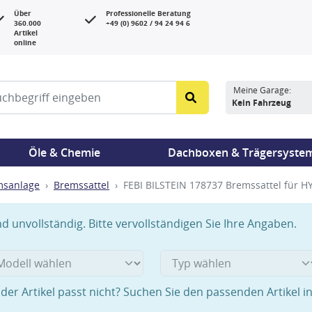
Über
Professionelle Beratung
360.000
+49 (0) 9602 / 94 24 94 6
Artikel
online
Meine Garage:
Kein Fahrzeug
Öle & Chemie
Dachboxen & Trägersyste
msanlage
Bremssattel
FEBI BILSTEIN 178737 Bremssattel für 
 unvollständig. Bitte vervollständigen Sie Ihre Angaben.
der Artikel passt nicht? Suchen Sie den passenden Artikel i