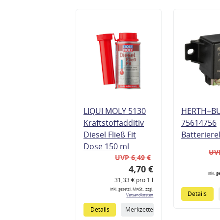
LIQUI MOLY 5130
HERTH+B
Kraftstoffadditiv
75614756
Diesel Fließ Fit
Batteriere
Dose 150 ml
UVP
UVP 6,49 €
4,70 €
inkl. g
31,33 € pro 1 l
inkl. gesetzl. MwSt., zzgl.
Details
Versandkosten
Details
Merkzettel