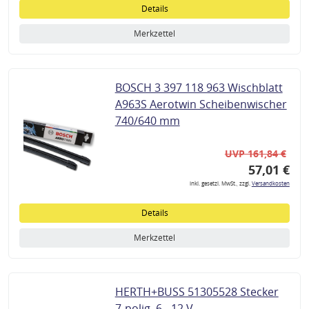
Details
Merkzettel
BOSCH 3 397 118 963 Wischblatt
A963S Aerotwin Scheibenwischer
740/640 mm
UVP 161,84 €
57,01 €
inkl. gesetzl. MwSt., zzgl.
Versandkosten
Details
Merkzettel
HERTH+BUSS 51305528 Stecker
7-polig, 6 - 12 V