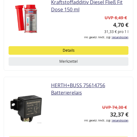
Kraftstoffadditiv Diesel Fließ Fit
Dose 150 ml
UVP 6,49 €
4,70 €
31,33 € pro 1 l
inkl. gesetzl. MwSt., zzgl.
Versandkosten
Details
Merkzettel
HERTH+BUSS 75614756
Batterierelais
UVP 74,30 €
32,37 €
inkl. gesetzl. MwSt., zzgl.
Versandkosten