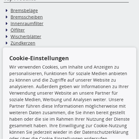
Bremsbeläge
Bremsscheiben
Innenraumfilter
Ölfilter
Wischerblätter
Zündkerzen
Cookie-Einstellungen
TecDoc Inside
Wir verwenden Cookies, um Inhalte und Anzeigen zu
Die hier angezeigten Daten,
personalisieren, Funktionen für soziale Medien anbieten
insbesondere die gesamte Datenbank,
zu können und die Zugriffe auf unserer Website zu
dürfen nicht kopiert werden. Es ist zu
analysieren. Außerdem geben wir Informationen zu Ihrer
unterlassen, die Daten oder die gesamte Datenbank ohne
Verwendung unserer Website an unsere Partner für
vorherige Zustimmung TecDocs zu vervielfältigen, zu
soziale Medien, Werbung und Analysen weiter. Unsere
verbreiten und/oder diese Handlungen durch Dritte ausführen
Partner führen diese Informationen möglicherweise mit
zu lassen. Ein Zuwiderhandeln stellt eine
weiteren Daten zusammen, die Sie ihnen bereit gestellt
Urheberrechtsverletzung dar und wird verfolgt.
haben oder die sie im Rahmen Ihrer Nutzung der Dienste
gesammelt haben. Ihre Einwilligung zur Cookie-Nutzung
können Sie jederzeit wieder in der Datenschutzerklärung
Ronny’s Newsletter
oder über die Cookie-Einstellungen widerrufen.