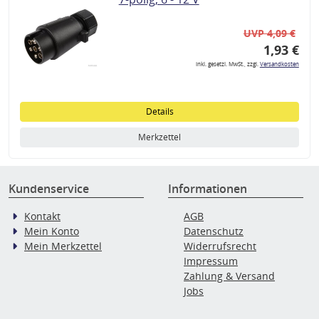
UVP 4,09 €
1,93 €
inkl. gesetzl. MwSt., zzgl.
Versandkosten
Details
Merkzettel
Kundenservice
Informationen
Kontakt
AGB
Mein Konto
Datenschutz
Mein Merkzettel
Widerrufsrecht
Impressum
Zahlung & Versand
Jobs