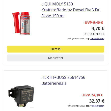
LIQUI MOLY 5130
Kraftstoffadditiv Diesel Fließ Fit
Dose 150 ml
UVP 6,49 €
4,70 €
31,33 € pro 1 l
inkl. gesetzl. MwSt., zzgl.
Versandkosten
Details
Merkzettel
HERTH+BUSS 75614756
Batterierelais
UVP 74,30 €
32,37 €
inkl. gesetzl. MwSt., zzgl.
Versandkosten