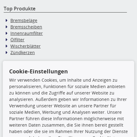
Top Produkte
Bremsbeläge
Bremsscheiben
Innenraumfilter
Ölfilter
Wischerblätter
Zündkerzen
TecDoc Inside
Cookie-Einstellungen
Wir verwenden Cookies, um Inhalte und Anzeigen zu
Die hier angezeigten Daten,
personalisieren, Funktionen für soziale Medien anbieten
insbesondere die gesamte Datenbank,
zu können und die Zugriffe auf unserer Website zu
dürfen nicht kopiert werden. Es ist zu
analysieren. Außerdem geben wir Informationen zu Ihrer
unterlassen, die Daten oder die gesamte Datenbank ohne
Verwendung unserer Website an unsere Partner für
vorherige Zustimmung TecDocs zu vervielfältigen, zu
soziale Medien, Werbung und Analysen weiter. Unsere
verbreiten und/oder diese Handlungen durch Dritte ausführen
Partner führen diese Informationen möglicherweise mit
zu lassen. Ein Zuwiderhandeln stellt eine
weiteren Daten zusammen, die Sie ihnen bereit gestellt
Urheberrechtsverletzung dar und wird verfolgt.
haben oder die sie im Rahmen Ihrer Nutzung der Dienste