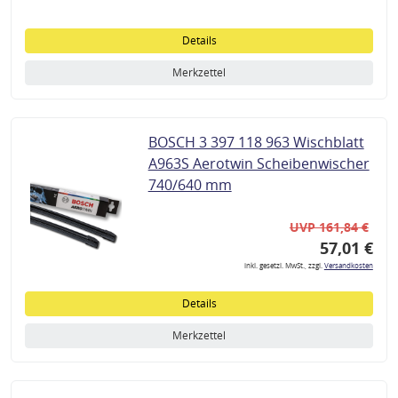
Details
Merkzettel
BOSCH 3 397 118 963 Wischblatt
A963S Aerotwin Scheibenwischer
740/640 mm
UVP 161,84 €
57,01 €
inkl. gesetzl. MwSt., zzgl.
Versandkosten
Details
Merkzettel