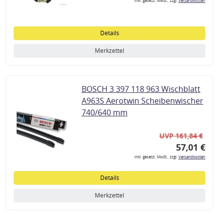
inkl. gesetzl. MwSt., zzgl.
Versandkosten
Details
Merkzettel
BOSCH 3 397 118 963 Wischblatt
A963S Aerotwin Scheibenwischer
740/640 mm
UVP 161,84 €
57,01 €
inkl. gesetzl. MwSt., zzgl.
Versandkosten
Details
Merkzettel