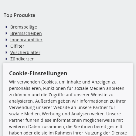
Top Produkte
Bremsbeläge
Bremsscheiben
Innenraumfilter
Ölfilter
Wischerblätter
Zündkerzen
Cookie-Einstellungen
TecDoc Inside
Wir verwenden Cookies, um Inhalte und Anzeigen zu
personalisieren, Funktionen für soziale Medien anbieten
Die hier angezeigten Daten,
zu können und die Zugriffe auf unserer Website zu
insbesondere die gesamte Datenbank,
analysieren. Außerdem geben wir Informationen zu Ihrer
dürfen nicht kopiert werden. Es ist zu
Verwendung unserer Website an unsere Partner für
unterlassen, die Daten oder die gesamte Datenbank ohne
soziale Medien, Werbung und Analysen weiter. Unsere
vorherige Zustimmung TecDocs zu vervielfältigen, zu
Partner führen diese Informationen möglicherweise mit
verbreiten und/oder diese Handlungen durch Dritte ausführen
weiteren Daten zusammen, die Sie ihnen bereit gestellt
zu lassen. Ein Zuwiderhandeln stellt eine
haben oder die sie im Rahmen Ihrer Nutzung der Dienste
Urheberrechtsverletzung dar und wird verfolgt.