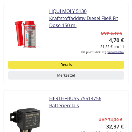
LIQUI MOLY 5130
Kraftstoffadditiv Diesel Fließ Fit
Dose 150 ml
UVP 6,49 €
4,70 €
31,33 € pro 1 l
inkl. gesetzl. MwSt., zzgl.
Versandkosten
Details
Merkzettel
HERTH+BUSS 75614756
Batterierelais
UVP 74,30 €
32,37 €