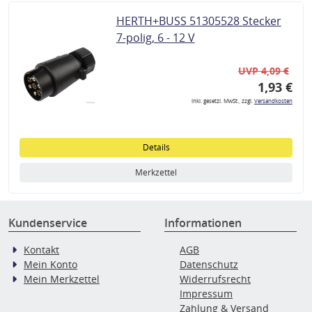
HERTH+BUSS 51305528 Stecker
7-polig, 6 - 12 V
UVP 4,09 €
1,93 €
inkl. gesetzl. MwSt., zzgl.
Versandkosten
Details
Merkzettel
Kundenservice
Informationen
Kontakt
AGB
Mein Konto
Datenschutz
Mein Merkzettel
Widerrufsrecht
Impressum
Zahlung & Versand