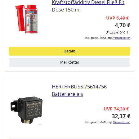
Kraftstoffadditiv Diesel Fließ Fit
Dose 150 ml
UVP 6,49 €
4,70 €
31,33 € pro 1 l
inkl. gesetzl. MwSt., zzgl.
Versandkosten
Details
Merkzettel
HERTH+BUSS 75614756
Batterierelais
UVP 74,30 €
32,37 €
inkl. gesetzl. MwSt., zzgl.
Versandkosten