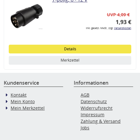
UVP 4,09 €
1,93 €
inkl. gesetzl. MwSt., zzgl.
Versandkosten
Details
Merkzettel
Kundenservice
Informationen
Kontakt
AGB
Mein Konto
Datenschutz
Mein Merkzettel
Widerrufsrecht
Impressum
Zahlung & Versand
Jobs