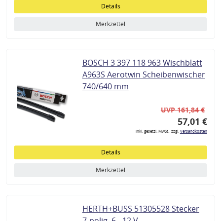
Details
Merkzettel
BOSCH 3 397 118 963 Wischblatt
A963S Aerotwin Scheibenwischer
740/640 mm
UVP 161,84 €
57,01 €
inkl. gesetzl. MwSt., zzgl.
Versandkosten
Details
Merkzettel
HERTH+BUSS 51305528 Stecker
7-polig, 6 - 12 V