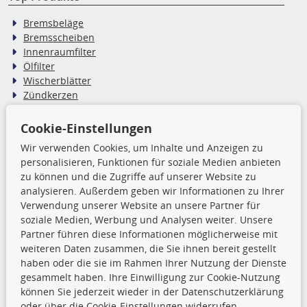
Bremsbeläge
Bremsscheiben
Innenraumfilter
Ölfilter
Wischerblätter
Zündkerzen
Cookie-Einstellungen
TecDoc Inside
Wir verwenden Cookies, um Inhalte und Anzeigen zu
Die hier angezeigten Daten,
personalisieren, Funktionen für soziale Medien anbieten
insbesondere die gesamte Datenbank,
zu können und die Zugriffe auf unserer Website zu
dürfen nicht kopiert werden. Es ist zu
analysieren. Außerdem geben wir Informationen zu Ihrer
unterlassen, die Daten oder die gesamte Datenbank ohne
Verwendung unserer Website an unsere Partner für
vorherige Zustimmung TecDocs zu vervielfältigen, zu
soziale Medien, Werbung und Analysen weiter. Unsere
verbreiten und/oder diese Handlungen durch Dritte ausführen
Partner führen diese Informationen möglicherweise mit
zu lassen. Ein Zuwiderhandeln stellt eine
weiteren Daten zusammen, die Sie ihnen bereit gestellt
Urheberrechtsverletzung dar und wird verfolgt.
haben oder die sie im Rahmen Ihrer Nutzung der Dienste
gesammelt haben. Ihre Einwilligung zur Cookie-Nutzung
können Sie jederzeit wieder in der Datenschutzerklärung
Ronny’s Newsletter
oder über die Cookie-Einstellungen widerrufen.