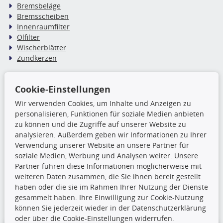
Bremsbeläge
Bremsscheiben
Innenraumfilter
Ölfilter
Wischerblätter
Zündkerzen
TecDoc Inside
Cookie-Einstellungen
Wir verwenden Cookies, um Inhalte und Anzeigen zu
Die hier angezeigten Daten,
personalisieren, Funktionen für soziale Medien anbieten
insbesondere die gesamte Datenbank,
zu können und die Zugriffe auf unserer Website zu
dürfen nicht kopiert werden. Es ist zu
analysieren. Außerdem geben wir Informationen zu Ihrer
unterlassen, die Daten oder die gesamte Datenbank ohne
Verwendung unserer Website an unsere Partner für
vorherige Zustimmung TecDocs zu vervielfältigen, zu
soziale Medien, Werbung und Analysen weiter. Unsere
verbreiten und/oder diese Handlungen durch Dritte ausführen
Partner führen diese Informationen möglicherweise mit
zu lassen. Ein Zuwiderhandeln stellt eine
weiteren Daten zusammen, die Sie ihnen bereit gestellt
Urheberrechtsverletzung dar und wird verfolgt.
haben oder die sie im Rahmen Ihrer Nutzung der Dienste
gesammelt haben. Ihre Einwilligung zur Cookie-Nutzung
Ronny’s Newsletter
können Sie jederzeit wieder in der Datenschutzerklärung
oder über die Cookie-Einstellungen widerrufen.