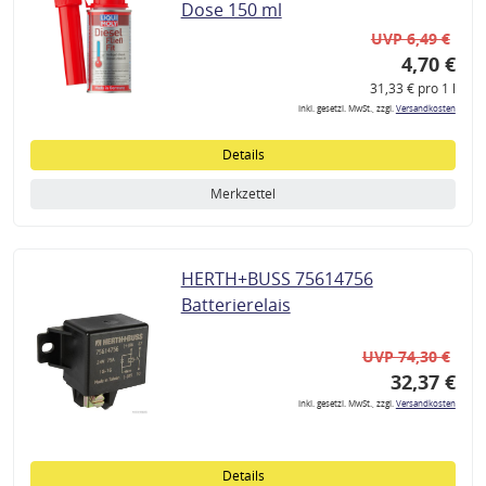
Dose 150 ml
UVP 6,49 €
4,70 €
31,33 € pro 1 l
inkl. gesetzl. MwSt., zzgl.
Versandkosten
Details
Merkzettel
HERTH+BUSS 75614756
Batterierelais
UVP 74,30 €
32,37 €
inkl. gesetzl. MwSt., zzgl.
Versandkosten
Details