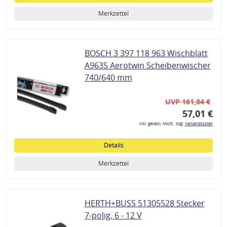
Merkzettel
BOSCH 3 397 118 963 Wischblatt
A963S Aerotwin Scheibenwischer
740/640 mm
UVP 161,84 €
57,01 €
inkl. gesetzl. MwSt., zzgl.
Versandkosten
Details
Merkzettel
HERTH+BUSS 51305528 Stecker
7-polig, 6 - 12 V