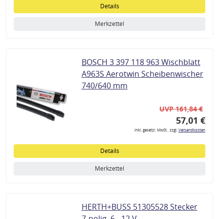
Details
Merkzettel
BOSCH 3 397 118 963 Wischblatt
A963S Aerotwin Scheibenwischer
740/640 mm
UVP 161,84 €
57,01 €
inkl. gesetzl. MwSt., zzgl.
Versandkosten
Details
Merkzettel
HERTH+BUSS 51305528 Stecker
7-polig, 6 - 12 V