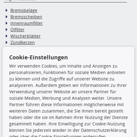
Bremsbeläge
Bremsscheiben
Innenraumfilter
Ölfilter
Wischerblätter
Zündkerzen
Cookie-Einstellungen
TecDoc Inside
Wir verwenden Cookies, um Inhalte und Anzeigen zu
Die hier angezeigten Daten,
personalisieren, Funktionen für soziale Medien anbieten
insbesondere die gesamte Datenbank,
zu können und die Zugriffe auf unserer Website zu
dürfen nicht kopiert werden. Es ist zu
analysieren. Außerdem geben wir Informationen zu Ihrer
unterlassen, die Daten oder die gesamte Datenbank ohne
Verwendung unserer Website an unsere Partner für
vorherige Zustimmung TecDocs zu vervielfältigen, zu
soziale Medien, Werbung und Analysen weiter. Unsere
verbreiten und/oder diese Handlungen durch Dritte ausführen
Partner führen diese Informationen möglicherweise mit
zu lassen. Ein Zuwiderhandeln stellt eine
weiteren Daten zusammen, die Sie ihnen bereit gestellt
Urheberrechtsverletzung dar und wird verfolgt.
haben oder die sie im Rahmen Ihrer Nutzung der Dienste
gesammelt haben. Ihre Einwilligung zur Cookie-Nutzung
können Sie jederzeit wieder in der Datenschutzerklärung
Ronny’s Newsletter
oder über die Cookie-Einstellungen widerrufen.