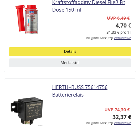
Kraftstoffadditiv Diesel Fließ Fit
Dose 150 ml
UVP 6,49 €
4,70 €
31,33 € pro 1 l
inkl. gesetzl. MwSt., zzgl.
Versandkosten
Details
Merkzettel
HERTH+BUSS 75614756
Batterierelais
UVP 74,30 €
32,37 €
inkl. gesetzl. MwSt., zzgl.
Versandkosten