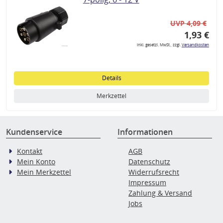
UVP 4,09 €
1,93 €
inkl. gesetzl. MwSt., zzgl.
Versandkosten
Details
Merkzettel
Kundenservice
Informationen
Kontakt
AGB
Mein Konto
Datenschutz
Mein Merkzettel
Widerrufsrecht
Impressum
Zahlung & Versand
Jobs